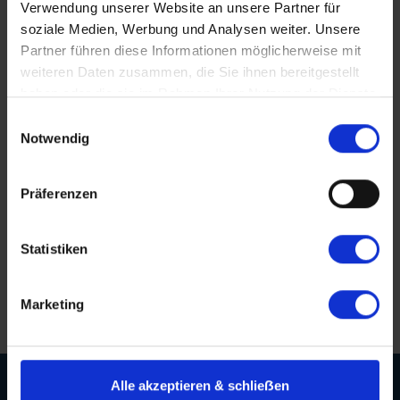
Verwendung unserer Website an unsere Partner für
touroperating
trainee
transfer
übersicht leistungen
soziale Medien, Werbung und Analysen weiter. Unsere
vakanzen
vier tage
was ist enthalten
weihnacht
Partner führen diese Informationen möglicherweise mit
weihnachten
wein
weinacht
zwei tage
weiteren Daten zusammen, die Sie ihnen bereitgestellt
haben oder die sie im Rahmen Ihrer Nutzung der Dienste
gesammelt haben.
Einwilligungsauswahl
Notwendig
Hervorragende Beratungsqualität
Persönliche Betreuung bis nach der Reise
Präferenzen
Erstklassige Menüs von Spitzenköchen
Statistiken
Langjährige Erfahrung und Kompetenz
Marketing
Alle akzeptieren & schlieẞen