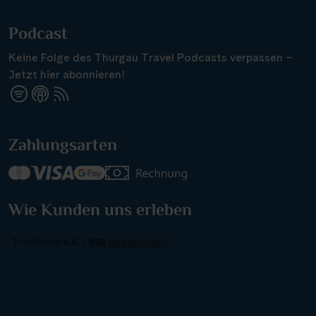
Podcast
Keine Folge des Thurgau Travel Podcasts verpassen –
Jetzt hier abonnieren!
Suchen & Buchen
Zahlungsarten
Reisezeitraum
·
Reisedauer
Alle Länder
Wie Kunden uns erleben
Alle Gewässer
Alle Schiffe