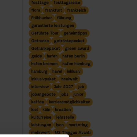
festtage
festtagsreise
flora
frankfurt
frankreich
Frühbucher
führung
garantierte leistungen
Geführte Tour
geheimtipps
Getränke
getränkepacket
Getränkepaket
green award
guide
hafen
hafen berlin
hafen bremen
hafen hamburg
hamburg
havel
inklusiv
inklusivpaket
inselwelt
interview
Jahr 2027
job
jobangebote
jobs
junior
kaffee
karrieremöglichkeiten
kiel
köln
kroatien
kulturreise
lehrstelle
leistungen
lyon
marketing
mehrwert
MS Thurgau Avanti