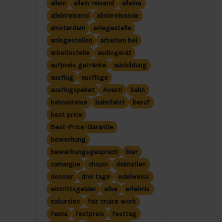
allein
allein reisend
alleine
alleinreisend
alleinreisende
amsterdam
anlegestelle
anlegestellen
arbeiten bei
arbeitsstelle
audiogerät
aufpreis getränke
ausbildung
ausflug
ausflüge
ausflugspaket
Avanti
bahn
bahnanreise
bahnfahrt
beruf
best price
Best-Price-Garantie
bewerbung
bewerbungsgespräch
bier
camargue
chopin
dalmatien
dossier
drei tage
edelweiss
eintrittsgelder
elbe
erlebnis
exkursion
fair cruise work
fauna
festpreis
festtag