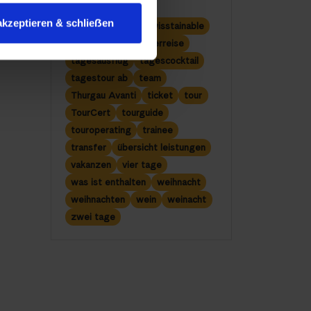
stellenangebote
akzeptieren & schlieẞen
stellenanzeige
swisstainable
sylvester
sylvesterreise
tagesausflug
tagescocktail
tagestour ab
team
Thurgau Avanti
ticket
tour
TourCert
tourguide
touroperating
trainee
transfer
übersicht leistungen
vakanzen
vier tage
was ist enthalten
weihnacht
weihnachten
wein
weinacht
zwei tage