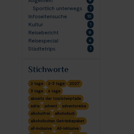
Allgemein
4
Sportlich unterwegs
1
Infoseitensuche
10
Kultur
1
Reisebericht
6
Reisespecial
4
Städtetrips
1
Stichworte
2 tage
2-3 tage
2027
3 tage
4 tage
abseits der touristenpfade
adria
advent
adventsreise
alkoholfrei
alkoholisch
alkoholisches Getränkepaket
all-inclusive
All-inklusive