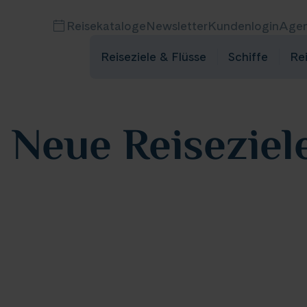
Reisekataloge
Newsletter
Kundenlogin
Agen
Reiseziele & Flüsse
Schiffe
Re
:
Neue Reiseziel