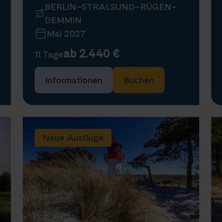
BERLIN–STRALSUND–RÜGEN–
DEMMIN
Mai 2027
ab 2.440 €
11 Tage
Informationen
Buchen
Ausgebucht
Alle Termine
Neue Ausflüge