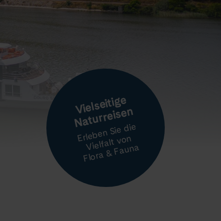
Vielseitige
Naturreisen
Erleben Sie die
Vielfalt von
Flora & Fauna