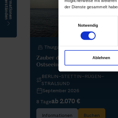
möglicherweise mit weiteren
der Dienste gesammelt habe
Einwilligungsauswahl
Notwendig
Thurgau Chopin
Zauber der deutschen
Ablehnen
Ostseeinseln
BERLIN–STETTIN–RÜGEN–
STRALSUND
September 2026
ab 2.070 €
8 Tage
Informationen
Buchen