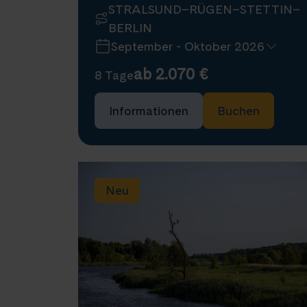
STRALSUND–RÜGEN–STETTIN–
BERLIN
September - Oktober 2026
ab 2.070 €
8 Tage
Nächste Reisedaten
Informationen
Buchen
19 September 2026
3 Oktober 2026
Verfügbar
Auf Anfrage
Neu