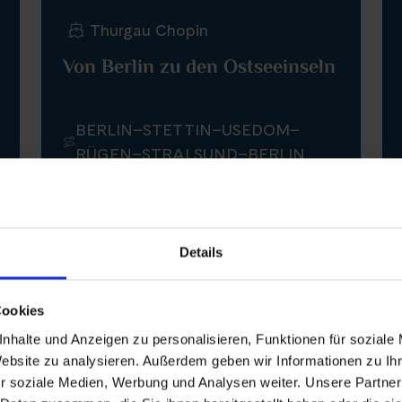
Thurgau Chopin
Von Berlin zu den Ostseeinseln
BERLIN–STETTIN–USEDOM–
RÜGEN–STRALSUND–BERLIN
August - September 2026
ab 2.380 €
11 Tage
Details
Informationen
Buchen
Cookies
nhalte und Anzeigen zu personalisieren, Funktionen für soziale
Website zu analysieren. Außerdem geben wir Informationen zu I
Rad und Schiff
r soziale Medien, Werbung und Analysen weiter. Unsere Partner