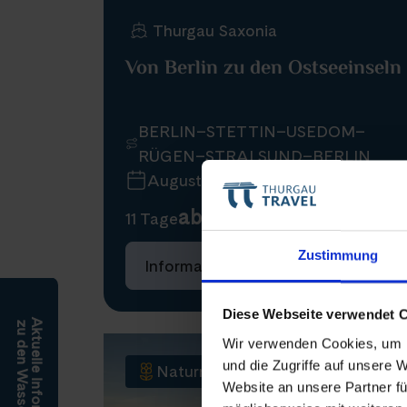
Thurgau Saxonia
Von Berlin zu den Ostseeinseln
BERLIN–STETTIN–USEDOM–
RÜGEN–STRALSUND–BERLIN
August 2026
ab 2.670 €
11 Tage
Zustimmung
Informationen
Buchen
Diese Webseite verwendet 
Aktuelle Informationen
zu den Wasserständen
Wir verwenden Cookies, um I
und die Zugriffe auf unsere 
Naturreise
Website an unsere Partner fü