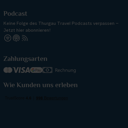
Podcast
Keine Folge des Thurgau Travel Podcasts verpassen –
Jetzt hier abonnieren!
Suchen & Buchen
Zahlungsarten
Reisezeitraum
·
Reisedauer
Alle Länder
Wie Kunden uns erleben
Alle Gewässer
Alle Schiffe