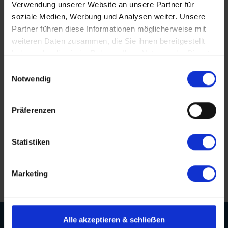
Verwendung unserer Website an unsere Partner für
touroperating
trainee
transfer
übersicht leistungen
soziale Medien, Werbung und Analysen weiter. Unsere
vakanzen
vier tage
was ist enthalten
weihnacht
Partner führen diese Informationen möglicherweise mit
weihnachten
wein
weinacht
zwei tage
weiteren Daten zusammen, die Sie ihnen bereitgestellt
haben oder die sie im Rahmen Ihrer Nutzung der Dienste
gesammelt haben.
Einwilligungsauswahl
Notwendig
Hervorragende Beratungsqualität
Persönliche Betreuung bis nach der Reise
Präferenzen
Erstklassige Menüs von Spitzenköchen
Statistiken
Langjährige Erfahrung und Kompetenz
Marketing
Alle akzeptieren & schlieẞen