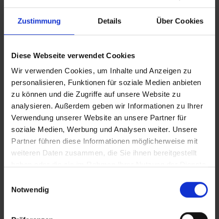
geheimtipps
Getränke
getränkepacket
Getränkepaket
Zustimmung
Details
Über Cookies
green award
guide
hafen
hafen berlin
hafen bremen
hafen hamburg
hamburg
havel
inklusiv
inklusivpaket
inselwelt
interview
Jahr 2027
job
jobangebote
jobs
Diese Webseite verwendet Cookies
junior
kaffee
karrieremöglichkeiten
kiel
köln
kroatien
kulturreise
lehrstelle
leistungen
lyon
marketing
Wir verwenden Cookies, um Inhalte und Anzeigen zu
mehrwert
MS Thurgau Avanti
myclimate
nachhaltigkeit
personalisieren, Funktionen für soziale Medien anbieten
natur
naturreise
NEU
Neubau
Neue Reisen
zu können und die Zugriffe auf unsere Website zu
Neue Reiseziele
ocean clean up
offene stelle
analysieren. Außerdem geben wir Informationen zu Ihrer
Organisierter Tagesausflug
packet
paket
praktikum
Verwendung unserer Website an unsere Partner für
programm
reiseleiter
Reisen 2027
Reisetrends
soziale Medien, Werbung und Analysen weiter. Unsere
Reiseziele
rhein
rhone
Rundum-sorglos-Paket
Partner führen diese Informationen möglicherweise mit
sachbearbeiter
Saison 2027
saone
Schiff
weiteren Daten zusammen, die Sie ihnen bereitgestellt
Schiffsneubau
sehenswürdigkeiten
silvester
silvesterreise
haben oder die sie im Rahmen Ihrer Nutzung der Dienste
singel
single
sitzplatzreservierung
soeder
solo
gesammelt haben.
Einwilligungsauswahl
solo traveller
solotraveler
stadtführung
stellenangebote
Notwendig
stellenanzeige
swisstainable
sylvester
sylvesterreise
tagesausflug
tagescocktail
tagestour ab
team