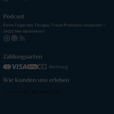
Podcast
Keine Folge des Thurgau Travel Podcasts verpassen –
Jetzt hier abonnieren!
Suchen & Buchen
Zahlungsarten
Reisezeitraum
·
Reisedauer
Alle Länder
Wie Kunden uns erleben
Alle Gewässer
Alle Schiffe