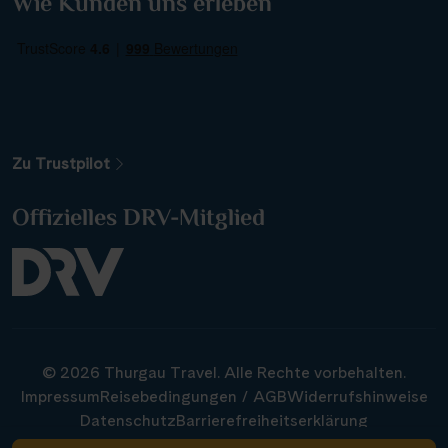
Wie Kunden uns erleben
Alle Gewässer
Alle Schiffe
Zu Trustpilot
Reisethema
Offizielles DRV-Mitglied
Alle Sehenswürdigkeiten
Reiseart
© 2026 Thurgau Travel. Alle Rechte vorbehalten.
Abfahrtshafen
Impressum
Reisebedingungen / AGB
Widerrufshinweise
Datenschutz
Barrierefreiheitserklärung
Cookie-Einstellungen ändern