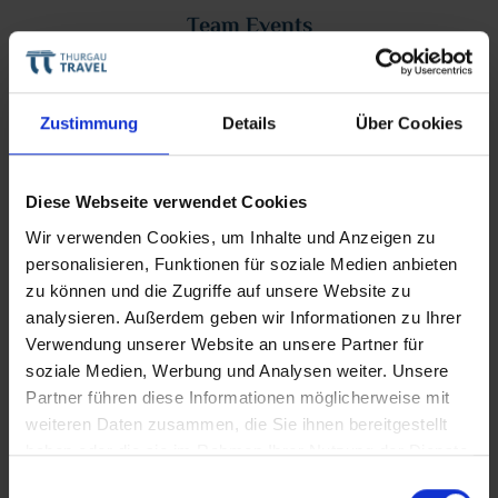
Team Events
Grosse & kleine Events sowie Weihnachtsanlass
Zustimmung
Details
Über Cookies
Diese Webseite verwendet Cookies
Workation
Wir verwenden Cookies, um Inhalte und Anzeigen zu
personalisieren, Funktionen für soziale Medien anbieten
Zusätzlich zu den Ferien, zwei Wochen Workation pro
zu können und die Zugriffe auf unsere Website zu
Jahr
analysieren. Außerdem geben wir Informationen zu Ihrer
Verwendung unserer Website an unsere Partner für
soziale Medien, Werbung und Analysen weiter. Unsere
Partner führen diese Informationen möglicherweise mit
weiteren Daten zusammen, die Sie ihnen bereitgestellt
haben oder die sie im Rahmen Ihrer Nutzung der Dienste
Kurse
gesammelt haben.
Einwilligungsauswahl