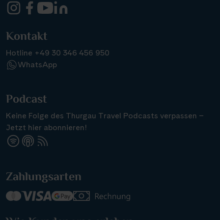
Kontakt
Hotline +49 30 346 456 950
WhatsApp
Podcast
Keine Folge des Thurgau Travel Podcasts verpassen –
Jetzt hier abonnieren!
Suchen & Buchen
Zahlungsarten
Reisezeitraum
·
Reisedauer
Alle Länder