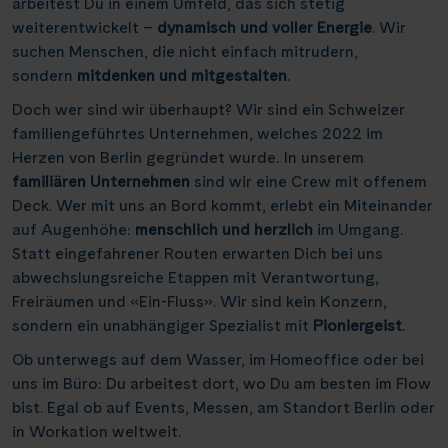
arbeitest Du in einem Umfeld, das sich stetig
Weser, Ems & Hunte
Schloss Heidelberg
(6)
(1)
weiterentwickelt –
dynamisch und voller Energie
. Wir
Würzburg
(2)
suchen Menschen, die nicht einfach mitrudern,
Weser, Ems-/ Mittellandkanal
Schloss Sanssouci
(9)
(13)
Speyer
(1)
sondern
mitdenken und mitgestalten
.
Schloss Schönbrunn
(1)
Bonn
(1)
Doch wer sind wir überhaupt? Wir sind ein Schweizer
Schlögener Schlinge
(2)
familiengeführtes Unternehmen, welches 2022 im
Herzen von Berlin gegründet wurde. In unserem
St. Georgs-Arm
(1)
familiären Unternehmen
sind wir eine Crew mit offenem
Stift Melk
(7)
Deck. Wer mit uns an Bord kommt, erlebt ein Miteinander
auf Augenhöhe:
menschlich und herzlich
im Umgang.
Wasserstrassenkreuz Magdeburg
(2)
Statt eingefahrener Routen erwarten Dich bei uns
Wasserstrassenkreuz Minden
(6)
abwechslungsreiche Etappen mit Verantwortung,
Freiräumen und «Ein-Fluss». Wir sind kein Konzern,
sondern ein unabhängiger Spezialist mit
Pioniergeist
.
Ob unterwegs auf dem Wasser, im Homeoffice oder bei
uns im Büro: Du arbeitest dort, wo Du am besten im Flow
bist. Egal ob auf Events, Messen, am Standort Berlin oder
in Workation weltweit.