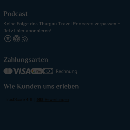
Podcast
Keine Folge des Thurgau Travel Podcasts verpassen –
Jetzt hier abonnieren!
Suchen & Buchen
Zahlungsarten
Reisezeitraum
·
Reisedauer
Alle Länder
Wie Kunden uns erleben
Alle Gewässer
Alle Schiffe