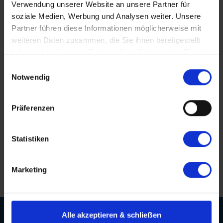
Verwendung unserer Website an unsere Partner für
touroperating
trainee
transfer
übersicht leistungen
soziale Medien, Werbung und Analysen weiter. Unsere
vakanzen
vier tage
was ist enthalten
weihnacht
Partner führen diese Informationen möglicherweise mit
weihnachten
wein
weinacht
zwei tage
weiteren Daten zusammen, die Sie ihnen bereitgestellt
haben oder die sie im Rahmen Ihrer Nutzung der Dienste
gesammelt haben.
Einwilligungsauswahl
Notwendig
Hervorragende Beratungsqualität
Persönliche Betreuung bis nach der Reise
Präferenzen
Erstklassige Menüs von Spitzenköchen
Statistiken
Langjährige Erfahrung und Kompetenz
Marketing
Alle akzeptieren & schlieẞen