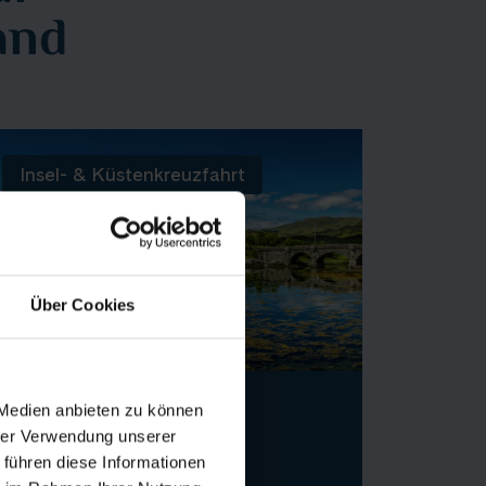
and
Insel- & Küstenkreuzfahrt
Über Cookies
Lord of the Highlands
 Medien anbieten zu können
hrer Verwendung unserer
Traumhafte Seen- und
 führen diese Informationen
Küstenlandschaften