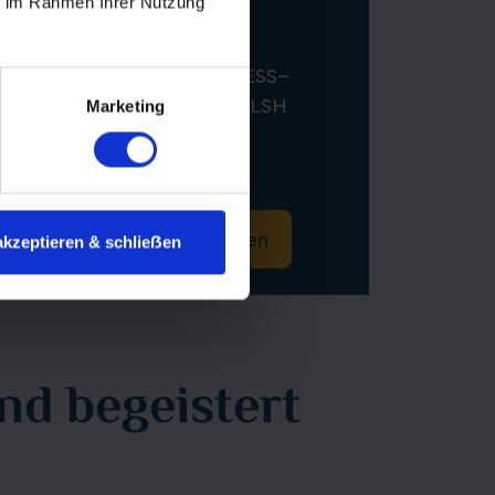
ie im Rahmen Ihrer Nutzung
Schottlands
(EDINBURGH–) INVERNESS–
OBAN–KYLE OF LOCHALSH
Marketing
August 2026
ab 8.390 €
10 Tage
Informationen
Buchen
akzeptieren & schlieẞen
d begeistert