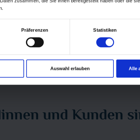
 Daten zusammen, die Sie ihnen bereitgestellt haben oder die s
Orkney Inseln
n.
INVERNESS–WICK–KIRKWALL–
INVERNESS(–EDINBURGH)
Präferenzen
Statistiken
Juli 2027
ab 7.890 €
10 Tage
Informationen
Buchen
Auswahl erlauben
Alle 
Ausgebucht
innen und Kunden sin
Alle Termine