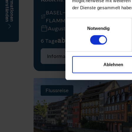
möglicherweise mit weiteren
der Dienste gesammelt habe
BASEL–KOBLENZ (RHEIN IN
FLAMMEN)–BASEL
Einwilligungsauswahl
August 2026
Notwendig
ab 1.220 €
6 Tage
Informationen
Buchen
Ablehnen
Flussreise