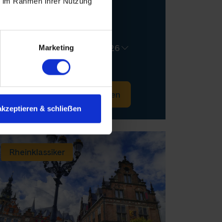
ie im Rahmen Ihrer Nutzung
BASEL–TRIER–BASEL
August - September 2026
Marketing
ab 1.760 €
9 Tage
Informationen
Buchen
akzeptieren & schlieẞen
Rheinklassiker