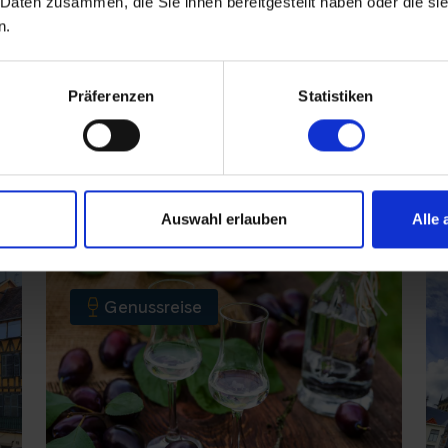
 Daten zusammen, die Sie ihnen bereitgestellt haben oder die s
n.
BASEL–MERZIG–TRIER-
KOBLENZ–BASEL
August 2026
Präferenzen
Statistiken
ab 1.880 €
10 Tage
Informationen
Buchen
Auswahl erlauben
Alle 
Genussreise