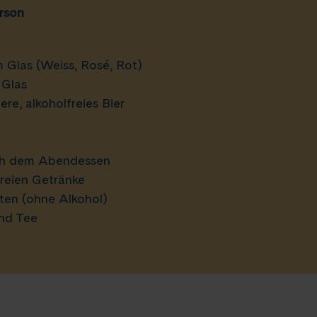
rson
 Glas (Weiss, Rosé, Rot)
 Glas
re, alkoholfreies Bier
ach dem Abendessen
freien Getränke
äten (ohne Alkohol)
nd Tee