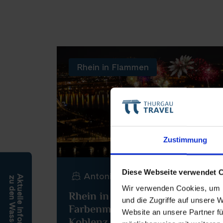
Rhein in Flammen
Zustimmung
Diese Webseite verwendet 
Antonio Bellucci
Aktuelle Informationen
zu den Wasserständen
Wir verwenden Cookies, um I
Rhein in Flammen: Lichter- und
und die Zugriffe auf unsere 
Farbenmeer am Rhein in
Website an unsere Partner fü
Koblenz