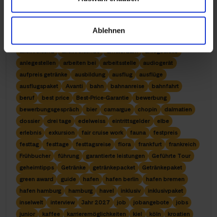
2 tage
2-3 tage
2027
3 tage
4 tage
abseits der touristenpfade
adria
advent
adventsreise
alkoholfrei
alkoholisch
alkoholisches Getränkepaket
Ablehnen
all-inclusive
All-inklusive
allein
allein reisend
alleine
alleinreisend
alleinreisende
amsterdam
anlegestelle
anlegestellen
arbeiten bei
arbeitsstelle
audiogerät
aufpreis getränke
ausbildung
ausflug
ausflüge
ausflugspaket
Avanti
bahn
bahnanreise
bahnfahrt
beruf
best price
Best-Price-Garantie
bewerbung
bewerbungsgespräch
bier
camargue
chopin
dalmatien
dossier
drei tage
edelweiss
eintrittsgelder
elbe
erlebnis
exkursion
fair cruise work
fauna
festpreis
festtag
festtage
festtagsreise
flora
frankfurt
frankreich
Frühbucher
führung
garantierte leistungen
Geführte Tour
geheimtipps
Getränke
getränkepacket
Getränkepaket
green award
guide
hafen
hafen berlin
hafen bremen
hafen hamburg
hamburg
havel
inklusiv
inklusivpaket
inselwelt
interview
Jahr 2027
job
jobangebote
jobs
junior
kaffee
karrieremöglichkeiten
kiel
köln
kroatien