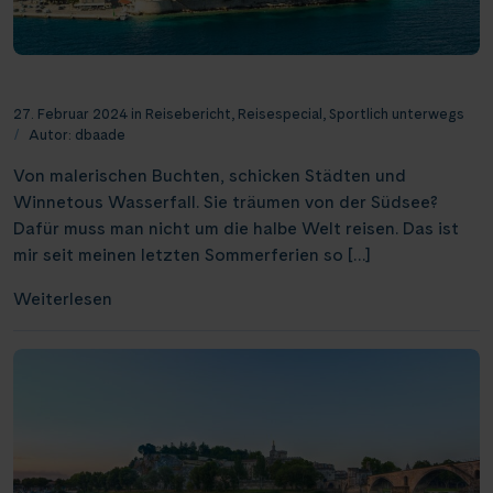
Weser, Ems & Hunte
Schloss Heidelberg
(6)
(1)
Würzburg
(2)
Weser, Ems-/ Mittellandkanal
Schloss Sanssouci
(9)
(13)
Speyer
(1)
Kreuzfahrt durch die Inselwelt der Adria
Schloss Schönbrunn
(1)
Bonn
27. Februar 2024
in
Reisebericht
,
Reisespecial
,
Sportlich unterwegs
(1)
Autor:
dbaade
Schlögener Schlinge
(2)
Von malerischen Buchten, schicken Städten und
St. Georgs-Arm
(1)
Winnetous Wasserfall. Sie träumen von der Südsee?
Stift Melk
(7)
Dafür muss man nicht um die halbe Welt reisen. Das ist
mir seit meinen letzten Sommerferien so […]
Wasserstrassenkreuz Magdeburg
(2)
Weiterlesen
Wasserstrassenkreuz Minden
(6)