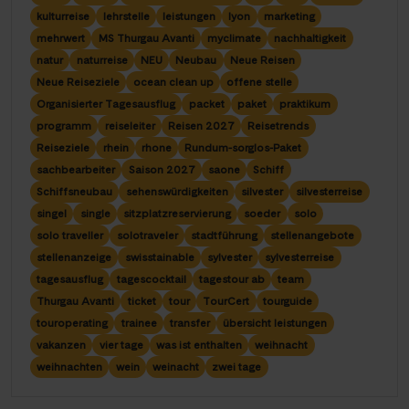
kulturreise
lehrstelle
leistungen
lyon
marketing
mehrwert
MS Thurgau Avanti
myclimate
nachhaltigkeit
natur
naturreise
NEU
Neubau
Neue Reisen
Neue Reiseziele
ocean clean up
offene stelle
Organisierter Tagesausflug
packet
paket
praktikum
programm
reiseleiter
Reisen 2027
Reisetrends
Reiseziele
rhein
rhone
Rundum-sorglos-Paket
sachbearbeiter
Saison 2027
saone
Schiff
Schiffsneubau
sehenswürdigkeiten
silvester
silvesterreise
singel
single
sitzplatzreservierung
soeder
solo
solo traveller
solotraveler
stadtführung
stellenangebote
stellenanzeige
swisstainable
sylvester
sylvesterreise
tagesausflug
tagescocktail
tagestour ab
team
Thurgau Avanti
ticket
tour
TourCert
tourguide
touroperating
trainee
transfer
übersicht leistungen
vakanzen
vier tage
was ist enthalten
weihnacht
weihnachten
wein
weinacht
zwei tage