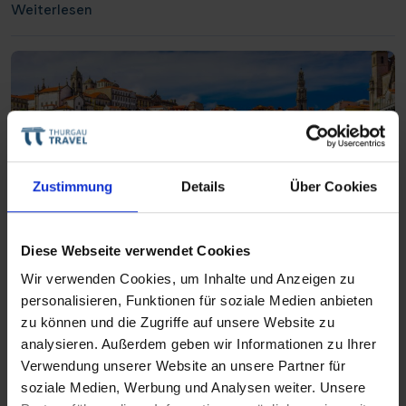
Weiterlesen
Zustimmung
Details
Über Cookies
Diese Webseite verwendet Cookies
Wir verwenden Cookies, um Inhalte und Anzeigen zu
Zur Weinlese per Schiff: Bem-vindo a Porto
personalisieren, Funktionen für soziale Medien anbieten
27. Februar 2024
in
Allgemein
,
Reisebericht
,
Reisespecial
zu können und die Zugriffe auf unsere Website zu
Autor:
dbaade
analysieren. Außerdem geben wir Informationen zu Ihrer
Ich wollte auf Genusstour in die Weinberge – und zwar
Verwendung unserer Website an unsere Partner für
zur Lesezeit im September. Tönt nicht gerade
soziale Medien, Werbung und Analysen weiter. Unsere