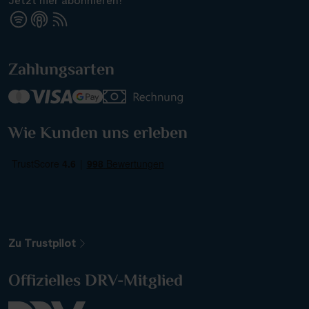
Jetzt hier abonnieren!
Suchen & Buchen
Zahlungsarten
Reisezeitraum
·
Reisedauer
Alle Länder
Wie Kunden uns erleben
Alle Gewässer
Alle Schiffe
Zu Trustpilot
Reisethema
Offizielles DRV-Mitglied