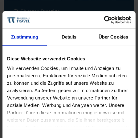
Thurgau Prestige
Auf der Donau zum vollen Genuss
LINZ–WIEN–BUDAPEST–LINZ
Zustimmung
Details
Über Cookies
August 2026
Diese Webseite verwendet Cookies
Nächste Reisedaten
Wir verwenden Cookies, um Inhalte und Anzeigen zu
21. August 2026
personalisieren, Funktionen für soziale Medien anbieten
28. August 2026
zu können und die Zugriffe auf unsere Website zu
analysieren. Außerdem geben wir Informationen zu Ihrer
Verwendung unserer Website an unsere Partner für
ab 2.180 €
8 Tage
soziale Medien, Werbung und Analysen weiter. Unsere
Reiseverlauf
Buchen
Partner führen diese Informationen möglicherweise mit
weiteren Daten zusammen, die Sie ihnen bereitgestellt
haben oder die sie im Rahmen Ihrer Nutzung der Dienste
gesammelt haben.
Einwilligungsauswahl