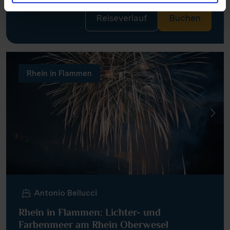
Reiseverlauf
Buchen
Rhein in Flammen
Antonio Bellucci
Rhein in Flammen: Lichter- und
Farbenmeer am Rhein Oberwesel