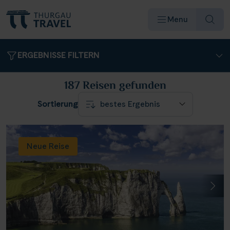
Menu
ERGEBNISSE FILTERN
187 Reisen
gefunden
Sortierung
Reiseziele & Flüsse
Schiffe
Neue Reise
Reisearten
Angebote