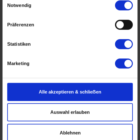
Notwendig
Rhein in Flammen
Präferenzen
Statistiken
Marketing
Antonio Bellucci
Rhein in Flammen: Lichter- und
Alle akzeptieren & schlieẞen
Farbenmeer am Rhein in Koblenz
BASEL–KOBLENZ (RHEIN IN FLAMMEN)–BASEL
Auswahl erlauben
August 2026
Ablehnen