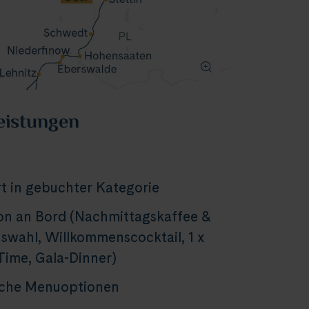
eistungen
t in gebuchter Kategorie
on an Bord (Nachmittagskaffee &
wahl, Willkommenscocktail, 1 x
Time, Gala-Dinner)
sche Menuoptionen