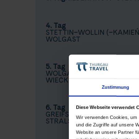
4. Tag
STETTIN–WOLLIN (–KAMIE
WOLGAST
5. Tag
WOLGAST–PEENEMÜNDE/U
WIECK
Teile diese 
Zustimmung
6. Tag
Diese Webseite verwendet 
Von Ber
GREIFSWALD WIECK–LAUT
Wir verwenden Cookies, um I
STRALSUND
und die Zugriffe auf unsere 
Website an unsere Partner fü