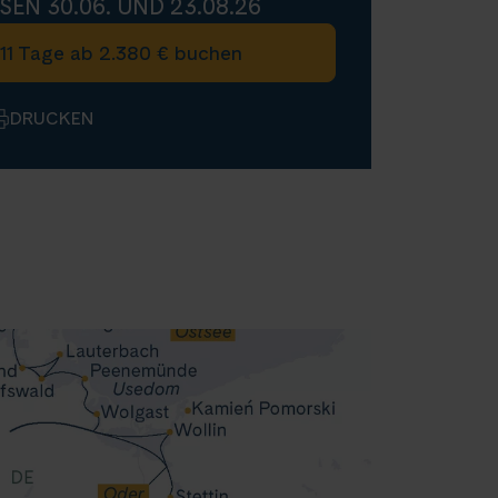
SEN 30.06. UND 23.08.26
11 Tage ab 2.380 € buchen
DRUCKEN