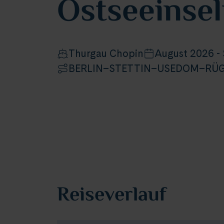
Ostseeinse
Thurgau Chopin
August 2026 -
BERLIN–STETTIN–USEDOM–RÜ
Reiseverlauf