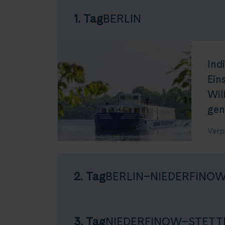
1. Tag
BERLIN
Ind
Ein
Wil
gen
Verp
2. Tag
BERLIN–NIEDERFINO
3. Tag
NIEDERFINOW–STETT