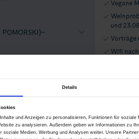
Vegane M
Weinprobe
und 23.08
Ń POMORSKI)–
Vorträge
Wifi nach
Kofferser
SEDOM–GREIFSWALD
Thurgau T
Reise
Details
Audio-Set
Persönlic
Cookies
lin zu den Ostseeinseln
ERBACH/RÜGEN–
Nicht inbegr
nhalte und Anzeigen zu personalisieren, Funktionen für soziale
Website zu analysieren. Außerdem geben wir Informationen zu I
An-/Rück
r soziale Medien, Werbung und Analysen weiter. Unsere Partner