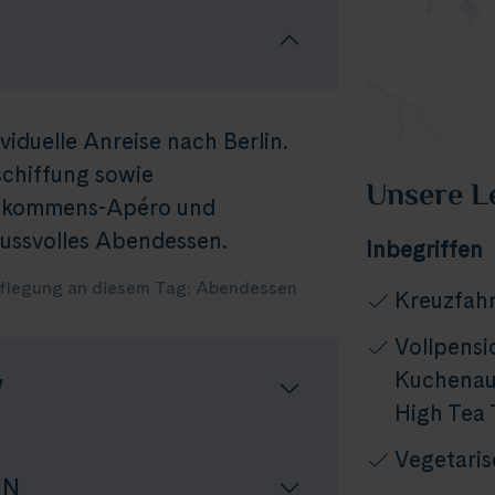
ividuelle Anreise nach Berlin.
schiffung sowie
Unsere L
lkommens-Apéro und
ussvolles Abendessen.
Inbegriffen
flegung an diesem Tag: Abendessen
Kreuzfahr
Vollpensi
Kuchenaus
W
High Tea 
Vegetari
IN