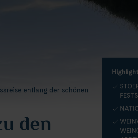
Highlight
STOER
ussreise entlang der schönen
FESTS
NATI
zu den
WEIN
WEIN