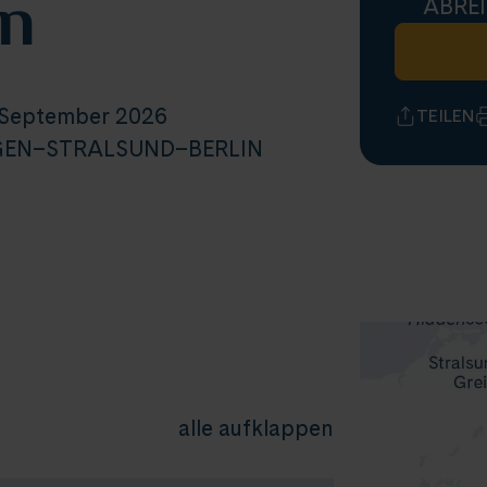
ln
ABREI
 September 2026
TEILEN
GEN–STRALSUND–BERLIN
alle aufklappen