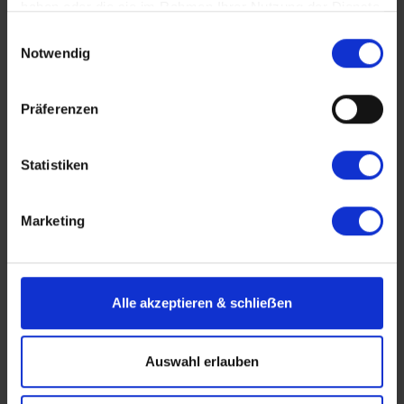
haben oder die sie im Rahmen Ihrer Nutzung der Dienste
Flussreise
gesammelt haben.
Einwilligungsauswahl
Notwendig
Präferenzen
Statistiken
Marketing
Antonio Bellucci
Entspannt zur Domstadt Köln
Alle akzeptieren & schlieẞen
BASEL-KÖLN-RÜDESHEIM-BASEL
Oktober 2026
Auswahl erlauben
Nächste Reisedaten