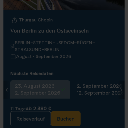
Infos
Thurgau Chopin
Kontakt
Von Berlin zu den Ostseeinseln
BERLIN–STETTIN–USEDOM–RÜGEN–
STRALSUND–BERLIN
Reisekalender
August - September 2026
Reisekataloge
Newsletter
Nächste Reisedaten
Kundenlogin
Agenturbereich
23. August 2026
2. September 2026
2. September 2026
12. September 2026
ab 2.380 €
11 Tage
|
WhatsApp
Hotline +49 30 346 456 950
CH
FR
Reiseverlauf
Buchen