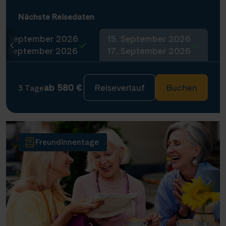
Nächste Reisedaten
4. September 2026
15. September 2026
6. September 2026
17. September 2026
ab 580 €
Reiseverlauf
Buchen
3 Tage
Freundinnentage