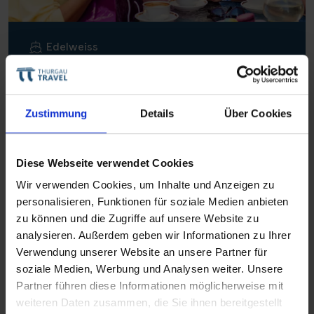
Edelweiss
Freundinnentage nach Straßburg
BASEL–(STRASSBURG)–BASEL
Zustimmung
Details
Über Cookies
April - September 2027
Nächste Reisedaten
Diese Webseite verwendet Cookies
Wir verwenden Cookies, um Inhalte und Anzeigen zu
2. April 2027
14. September 2027
personalisieren, Funktionen für soziale Medien anbieten
4. April 2027
16. September 2027
zu können und die Zugriffe auf unsere Website zu
analysieren. Außerdem geben wir Informationen zu Ihrer
Verwendung unserer Website an unsere Partner für
ab 420 €
Reiseverlauf
Buchen
3 Tage
soziale Medien, Werbung und Analysen weiter. Unsere
Partner führen diese Informationen möglicherweise mit
weiteren Daten zusammen, die Sie ihnen bereitgestellt