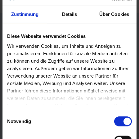
Termine & Preise
Zustimmung
Details
Über Cookies
So., 29. Nov. 2026 - Do., 3. Dez. 2026
ab 610 €
Verfügbar
Diese Webseite verwendet Cookies
Reise buchen
Wir verwenden Cookies, um Inhalte und Anzeigen zu
personalisieren, Funktionen für soziale Medien anbieten
Teile diese Reise
zu können und die Zugriffe auf unsere Website zu
analysieren. Außerdem geben wir Informationen zu Ihrer
Do., 3. Dez. 2026 - Mo., 7. Dez. 2026
Verwendung unserer Website an unsere Partner für
ab 610 €
Verfügbar
Adventsfahrt nach Frankfurt
soziale Medien, Werbung und Analysen weiter. Unsere
Reise buchen
Partner führen diese Informationen möglicherweise mit
weiteren Daten zusammen, die Sie ihnen bereitgestellt
haben oder die sie im Rahmen Ihrer Nutzung der Dienste
Facebook
gesammelt haben.
Mo., 7. Dez. 2026 - Fr., 11. Dez. 2026
Einwilligungsauswahl
Notwendig
ab 880 €
Verfügbar
Messenger
Reise buchen