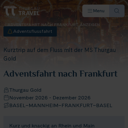
Menu
ADVENTSFAHRT NACH FRANKFURT ANZEIGEN
Adventsflussfahrt
Kurztrip auf dem Fluss mit der MS Thurgau
Gold
Reiseziele & Flüsse
Adventsfahrt nach Frankfurt
Schiffe
Thurgau Gold
November 2026 - Dezember 2026
Reisearten
BASEL–MANNHEIM–FRANKFURT–BASEL
Angebote
Kurz und knackig an Rhein und Main