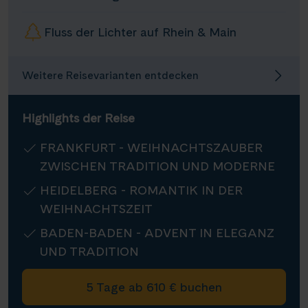
Infos
Fluss der Lichter auf Rhein & Main
Kontakt
Weitere Reisevarianten entdecken
Highlights der Reise
Reisekalender
FRANKFURT - WEIHNACHTSZAUBER
Reisekataloge
ZWISCHEN TRADITION UND MODERNE
Newsletter
Kundenlogin
HEIDELBERG - ROMANTIK IN DER
Agenturbereich
WEIHNACHTSZEIT
BADEN-BADEN - ADVENT IN ELEGANZ
UND TRADITION
|
WhatsApp
Hotline +49 30 346 456 950
CH
FR
5 Tage ab 610 € buchen