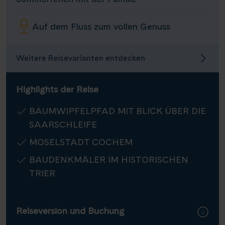
Infos
Auf dem Fluss zum vollen Genuss
Kontakt
Weitere Reisevarianten entdecken
Highlights der Reise
Reisekalender
Reisekataloge
BAUMWIPFELPFAD MIT BLICK ÜBER DIE
Newsletter
SAARSCHLEIFE
Kundenlogin
MOSELSTADT COCHEM
Agenturbereich
BAUDENKMÄLER IM HISTORISCHEN
TRIER
|
WhatsApp
Hotline +49 30 346 456 950
CH
FR
Reiseversion und Buchung