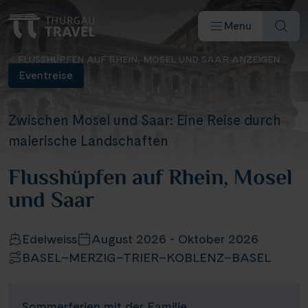
Menu
FLUSSHÜPFEN AUF RHEIN, MOSEL UND SAAR ANZEIGEN
Eventreise
Zwischen Mosel und Saar: Eine Reise durch
malerische Landschaften
Reiseziele & Flüsse
Flusshüpfen auf Rhein, Mosel
Schiffe
und Saar
Reisearten
Edelweiss
August 2026 - Oktober 2026
BASEL–MERZIG–TRIER–KOBLENZ–BASEL
Angebote
Sommerferien mit der Familie