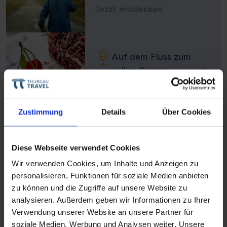
Jetzt entdecken
Auf dem Fluss zum
vollen Genuss
Jetzt entdecken
Zustimmung
Details
Über Cookies
Routenplan
Diese Webseite verwendet Cookies
Wir verwenden Cookies, um Inhalte und Anzeigen zu
Unsere Leistungen
personalisieren, Funktionen für soziale Medien anbieten
Teile diese Reise
zu können und die Zugriffe auf unsere Website zu
analysieren. Außerdem geben wir Informationen zu Ihrer
Hinweise
Verwendung unserer Website an unsere Partner für
Flusshüpfen auf Rhein, Mosel und Saar
soziale Medien, Werbung und Analysen weiter. Unsere