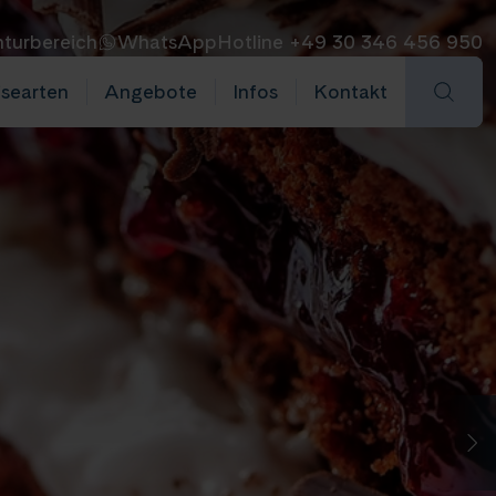
turbereich
WhatsApp
Hotline +49 30 346 456 950
isearten
Angebote
Infos
Kontakt