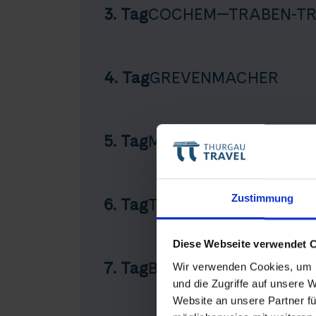
3. Tag
COCHEM—TRABEN-T
4. Tag
GREVENMACHER
5. Tag
MERZIG—METTLACH—
Teile diese 
Zustimmung
6. Tag
TRIER—BERNKASTEL
Diese Webseite verwendet 
Auf dem
7. Tag
BERNKASTEL
Wir verwenden Cookies, um I
und die Zugriffe auf unsere 
Website an unsere Partner fü