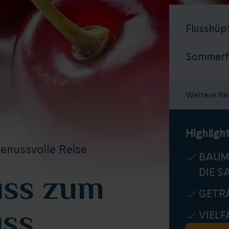
Flusshüp
Sommerfe
Weitere Re
Highlight
enussvolle Reise
BAUM
uss zum
DIE S
GETR
uss
VIEL