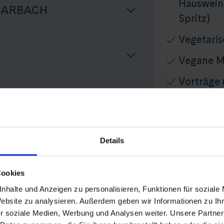
Hauswein,
RARBACH
Spritz)
Vegetari
Vegane M
Vorträge
TRIER
Wifi nach
Kofferser
Reise
Details
Thurgau T
Persönlic
Cookies
 Fluss zum vollen Genuss
Audio-Set
nhalte und Anzeigen zu personalisieren, Funktionen für soziale
Website zu analysieren. Außerdem geben wir Informationen zu I
Nicht inbegr
r soziale Medien, Werbung und Analysen weiter. Unsere Partner