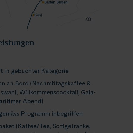
eistungen
t in gebuchter Kategorie
on an Bord (Nachmittagskaffee &
wahl, Willkommenscocktail, Gala-
aritimer Abend)
 gemäss Programm inbegriffen
aket (Kaffee/Tee, Softgetränke,