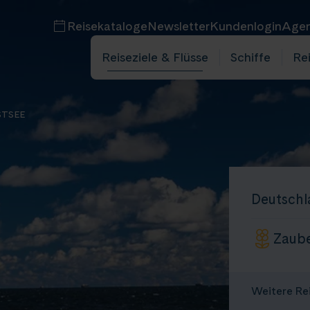
Reisekataloge
Newsletter
Kundenlogin
Agen
Reiseziele & Flüsse
Schiffe
Re
STSEE
bucht
mine
Deutschl
Zaube
Weitere Re