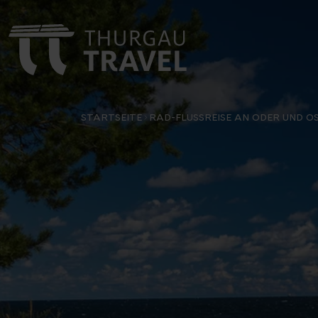
Nächste Reisedaten
26 November 2026
29 November 2026
2 Dezember 2026
6 Dezember 2026
STARTSEITE
RAD-FLUSSREISE AN ODER UND O
13 Dezember 2026
16 Dezember 2026
19 Dezember 2026
Verfügbar
Auf Anfrage
Ausge
Alle Ter