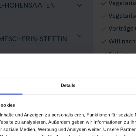
Vegetari
E-HOHENSAATEN
Vegetari
Vorträge
ESCHERIN-STETTIN
Wifi nach
Kofferser
Miete Tr
Begleitet
Reise
Details
Veloreise
AUTERBACH/RÜGEN
Thurgau T
Cookies
ssreise an Oder und Ostsee
Audio-Set
nhalte und Anzeigen zu personalisieren, Funktionen für soziale
Website zu analysieren. Außerdem geben wir Informationen zu I
VITTE/HIDDENSEE
Persönlic
r soziale Medien, Werbung und Analysen weiter. Unsere Partner