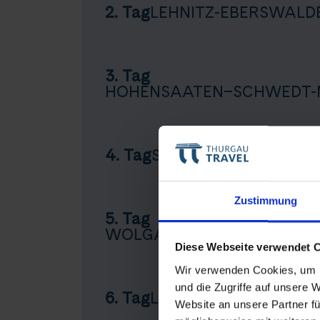
2. Tag
LEHNITZ-EBERSWALD
3. Tag
HOHENSAATEN–SCHWEDT-M
4. Tag
STETTIN-WOLGAST
Teile diese 
Zustimmung
5. Tag
WOLGAST-GREIFSWALD-L
Diese Webseite verwendet 
Rad-Flu
Wir verwenden Cookies, um I
und die Zugriffe auf unsere 
6. Tag
LAUTERBACH/RÜGEN–
Website an unsere Partner fü