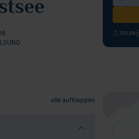
stsee
26
TEILEN
ALSUND
alle aufklappen