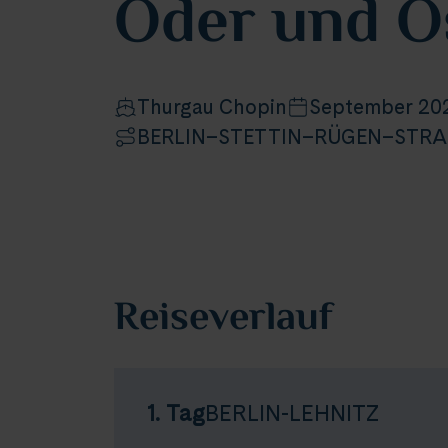
Oder und O
Thurgau Chopin
September 20
BERLIN–STETTIN–RÜGEN–STR
Reiseverlauf
1. Tag
BERLIN-LEHNITZ