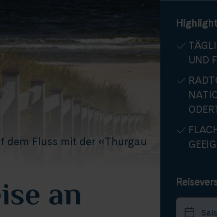
Highlight
TÄGL
UND 
RADT
NATI
ODER
FLACH
f dem Fluss mit der «Thurgau
GEEI
ise an
Reisever