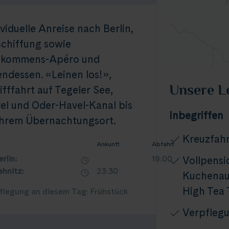
ividuelle Anreise nach Berlin,
schiffung sowie
lkommens-Apéro und
ndessen. «Leinen los!»,
Unsere L
ifffahrt auf Tegeler See,
el und Oder-Havel-Kanal bis
Inbegriffen
Ihrem Übernachtungsort.
Kreuzfahr
Ankunft
Abfahrt
erlin:
19:00
Vollpensi
ehnitz:
23:30
Kuchenaus
High Tea 
flegung an diesem Tag: Frühstück
Verpflegu