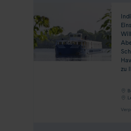
Ind
Ein
Wil
Abe
Sch
Hav
zu 
B
L
Verp