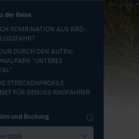
s der Reise
ICH KOMBINATION AUS RAD-
FLUSSFAHRT
OUR DURCH DEN AUTEN-
ONALPARK "UNTERES
TAL"
E STRECKENPROFILE -
GNET FÜR GENUSS-RADFAHRER
sion und Buchung