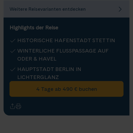
Infos
Weitere Reisevarianten entdecken
Highlights der Reise
Kontakt
HISTORISCHE HAFENSTADT STETTIN
WINTERLICHE FLUSSPASSAGE AUF
Reisekalender
ODER & HAVEL
Reisekataloge
HAUPTSTADT BERLIN IN
Newsletter
LICHTERGLANZ
Kundenlogin
Agenturbereich
4 Tage ab 490 € buchen
|
WhatsApp
Hotline +49 30 346 456 950
CH
FR