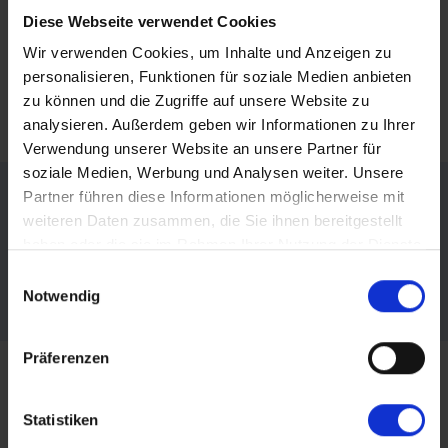
Diese Webseite verwendet Cookies
Hinweise
Wir verwenden Cookies, um Inhalte und Anzeigen zu
personalisieren, Funktionen für soziale Medien anbieten
Teile diese Reise
zu können und die Zugriffe auf unsere Website zu
Termine & Preise
analysieren. Außerdem geben wir Informationen zu Ihrer
Verwendung unserer Website an unsere Partner für
Advent auf Havel & Oder
soziale Medien, Werbung und Analysen weiter. Unsere
Mo., 14. Dez. 2026 - Do., 17. Dez. 2026
Partner führen diese Informationen möglicherweise mit
ab 490 €
Verfügbar
weiteren Daten zusammen, die Sie ihnen bereitgestellt
haben oder die sie im Rahmen Ihrer Nutzung der Dienste
Dieser Inhalt wird von einem Drittanbieter gehostet. Durch das Zeigen der
Reise buchen
Facebook
gesammelt haben.
Einwilligungsauswahl
externen Inhalte akzeptierst du die
Nutzungsbedingungen
von
youtube.com.
Notwendig
Messenger
Datenstand: 06.08.2026 06:34:28 Uhr
Video anzeigen
Nicht erneut fragen
Präferenzen
WhatsApp
Ihr Schiff
Statistiken
per E-Mail senden