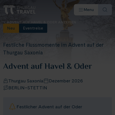
Menu
ADVENT AUF HAVEL & ODER ANZEIGEN
Neu
Eventreise
Festliche Flussmomente im Advent auf der
Thurgau Saxonia
Reiseziele & Flüsse
Advent auf Havel & Oder
Schiffe
Thurgau Saxonia
Dezember 2026
BERLIN–STETTIN
Reisearten
Angebote
Festlicher Advent auf der Oder