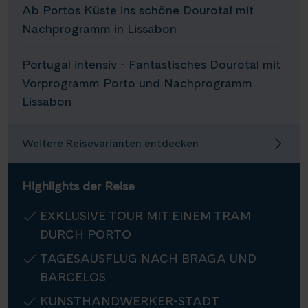
Ab Portos Küste ins schöne Dourotal mit
Infos
Nachprogramm in Lissabon
Kontakt
Portugal intensiv - Fantastisches Dourotal mit
Vorprogramm Porto und Nachprogramm
Lissabon
Reisekalender
Weitere Reisevarianten entdecken
Reisekataloge
Newsletter
Highlights der Reise
Kundenlogin
Agenturbereich
EXKLUSIVE TOUR MIT EINEM TRAM
DURCH PORTO
TAGESAUSFLUG NACH BRAGA UND
|
WhatsApp
Hotline +49 30 346 456 950
CH
FR
BARCELOS
KUNSTHANDWERKER-STADT