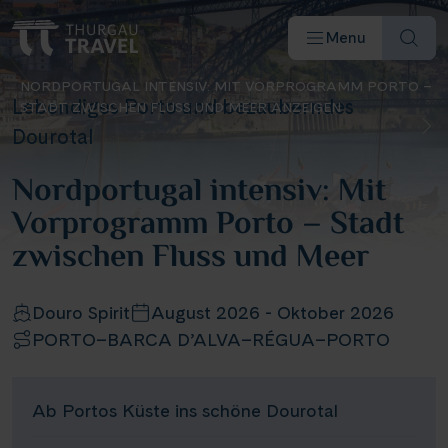
Menu
NORDPORTUGAL INTENSIV: MIT VORPROGRAMM PORTO –
Lebendiges Porto und bezauberndes
STADT ZWISCHEN FLUSS UND MEER ANZEIGEN
Dourotal
Nordportugal intensiv: Mit
Vorprogramm Porto – Stadt
Reiseziele & Flüsse
zwischen Fluss und Meer
Schiffe
Douro Spirit
August 2026 - Oktober 2026
PORTO–BARCA D’ALVA–RÉGUA–PORTO
Reisearten
Angebote
Ab Portos Küste ins schöne Dourotal