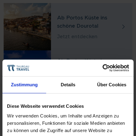
Ab Portos Küste ins
schöne Dourotal
Jetzt entdecken
Ab Portos Küste ins
schöne Dourotal mit
Nachprogramm in
Lissabon
Zustimmung
Details
Über Cookies
Jetzt entdecken
Diese Webseite verwendet Cookies
Portugal intensiv -
Wir verwenden Cookies, um Inhalte und Anzeigen zu
personalisieren, Funktionen für soziale Medien anbieten
Fantastisches Dourotal
Teile diese Reise
zu können und die Zugriffe auf unsere Website zu
mit Vorprogramm Porto