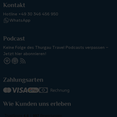
Kontakt
Hotline +49 30 346 456 950
WhatsApp
Podcast
Keine Folge des Thurgau Travel Podcasts verpassen –
Jetzt hier abonnieren!
Suchen & Buchen
Zahlungsarten
Reisezeitraum
·
Reisedauer
Alle Länder
Wie Kunden uns erleben
Alle Gewässer