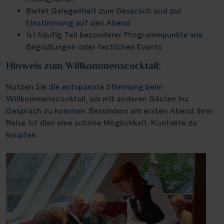
Weser, Ems & Hunte
Schloss Heidelberg
Bietet Gelegenheit zum Gespräch und zur
(6)
(1)
Würzburg
(2)
Einstimmung auf den Abend
Weser, Ems-/ Mittellandkanal
Schloss Sanssouci
(9)
(13)
Speyer
Ist häufig Teil besonderer Programmpunkte wie
(1)
Schloss Schönbrunn
Begrüßungen oder festlichen Events
(1)
Bonn
(1)
Hinweis zum Willkommenscocktail:
Schlögener Schlinge
(2)
St. Georgs-Arm
(1)
Nutzen Sie die entspannte Stimmung beim
Willkommenscocktail, um mit anderen Gästen ins
Stift Melk
(7)
Gespräch zu kommen. Besonders am ersten Abend Ihrer
Wasserstrassenkreuz Magdeburg
(2)
Reise ist dies eine schöne Möglichkeit, Kontakte zu
knüpfen.
Wasserstrassenkreuz Minden
(6)