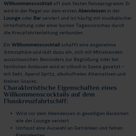
Elbe & Moldau
Kreidefelsen Rügen
(18)
(2)
Willkommenscocktail
oft zum festen Reiseprogramm. Er
Schottland
Naturreise
Lyon
(4)
(21)
(3)
Thurgau Avanti
Infos
(12)
wird in der Regel vor dem ersten
Abendessen
in der
Havel, Peene & Hunte
Kreidefelsen Étretat
(4)
(20)
Schweiz
Rad und Schiff
Mainz
(3)
(7)
(2)
Lounge
oder
Bar
serviert und ist häufig mit musikalischer
Thurgau Chopin
(35)
Maas & IJsselmeer
Käsemarkt Alkmaar
(10)
(4)
Unterhaltung oder einer kurzen Tagesvorschau durch
Serbien
Rhein in Flammen
Münster
(2)
(1)
(6)
Kontakt
Thurgau Ganga Vilas
(9)
die Kreuzfahrtenleitung verbunden.
Main & Main-Donau-Kanal
Kölner Dom
(9)
(11)
Slowakei
Silvester
Nancy
(1)
(5)
(7)
Thurgau Gold
(18)
Mosel
Loreley, Romantischer Rhein
Ein
Willkommenscocktail
(19)
schafft eine angenehme
(25)
Ungarn
Tanzreise
Nürnberg
(7)
(2)
(1)
Thurgau Prestige
Atmosphäre und lädt dazu ein, sich mit Mitreisenden
(15)
Neckar
Meyer Werft Papenburg
(3)
(4)
Reisekalender
Asien
Tulpenblüte
Paris
auszutauschen. Besonders zur Begrüßung oder bei
(5)
(24)
(8)
Thurgau Saxonia
(26)
Oder, Ostsee, Nord-Ostsee-Kanal
Nord-Ostsee-Kanal
Reisekataloge
festlichen Anlässen wird er stilvoll in Szene gesetzt –
(3)
(16)
Velo und Schiff
Passau
(1)
(2)
Voyage
mit Sekt, Aperol Spritz, alkoholfreien Alternativen und
(5)
Newsletter
Oder, Ostsee, Peene
Pont d’Avignon
(5)
(2)
Weihnachten
Porto
kleinen Snacks.
(8)
(1)
Kundenlogin
Charakteristische Eigenschaften eines
Rhein
Porta Nigra
(85)
(11)
Agenturbereich
Potsdam
(1)
Willkommenscocktails auf dem
Rhône & Saône
Reichsburg Cochem
Flusskreuzfahrtschiff:
(5)
(11)
Saarbrücken
(5)
Saar
Saarschleife
(9)
(10)
Stralsund
Wird vor dem Abendessen in geselligen Bereichen
(4)
|
WhatsApp
Hotline +49 30 346 456 950
CH
FR
Seine, Oise & Schelde
Schiffshebewerk Niederfinow
wie der Lounge serviert
(5)
(15)
Stuttgart
(1)
Umfasst eine Auswahl an Getränken und feinen
Spree
Schiffshebewerk Scharnebeck
(5)
(6)
Valence
Kleinigkeiten
(1)