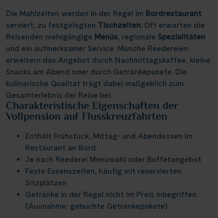
Elbe & Moldau
Kreidefelsen Rügen
(18)
(2)
Schottland
Naturreise
Lyon
(4)
(21)
(3)
Thurgau Avanti
Infos
Die Mahlzeiten werden in der Regel im
(12)
Bordrestaurant
Havel, Peene & Hunte
Kreidefelsen Étretat
(4)
(20)
Schweiz
Rad und Schiff
Mainz
serviert, zu festgelegten
(3)
(7)
(2)
Tischzeiten
. Oft erwarten die
Thurgau Chopin
(35)
Maas & IJsselmeer
Käsemarkt Alkmaar
Reisenden mehrgängige
(10)
(4)
Menüs
, regionale
Spezialitäten
Serbien
Rhein in Flammen
Münster
(2)
(1)
(6)
Kontakt
Thurgau Ganga Vilas
und ein aufmerksamer Service. Manche Reedereien
(9)
Main & Main-Donau-Kanal
Kölner Dom
(9)
(11)
Slowakei
Silvester
Nancy
erweitern das Angebot durch Nachmittagskaffee, kleine
(1)
(5)
(7)
Thurgau Gold
(18)
Mosel
Loreley, Romantischer Rhein
Snacks am Abend oder durch Getränkepakete. Die
(19)
(25)
Ungarn
Tanzreise
Nürnberg
(7)
(2)
(1)
Thurgau Prestige
kulinarische Qualität trägt dabei maßgeblich zum
(15)
Neckar
Meyer Werft Papenburg
(3)
(4)
Reisekalender
Asien
Tulpenblüte
Paris
Gesamterlebnis der Reise bei.
(5)
(24)
(8)
Thurgau Saxonia
(26)
Charakteristische Eigenschaften der
Oder, Ostsee, Nord-Ostsee-Kanal
Nord-Ostsee-Kanal
Reisekataloge
(3)
(16)
Velo und Schiff
Passau
(1)
(2)
Vollpension auf Flusskreuzfahrten
Voyage
(5)
Newsletter
Oder, Ostsee, Peene
Pont d’Avignon
(5)
(2)
Weihnachten
Porto
(8)
(1)
Kundenlogin
Enthält Frühstück, Mittag- und Abendessen im
Rhein
Porta Nigra
(85)
(11)
Agenturbereich
Potsdam
Restaurant an Bord
(1)
Rhône & Saône
Reichsburg Cochem
Je nach Reederei Menüwahl oder Buffetangebot
(5)
(11)
Saarbrücken
(5)
Feste Essenszeiten, häufig mit reservierten
Saar
Saarschleife
(9)
(10)
Stralsund
Sitzplätzen
(4)
|
WhatsApp
Hotline +49 30 346 456 950
CH
FR
Seine, Oise & Schelde
Schiffshebewerk Niederfinow
Getränke in der Regel nicht im Preis inbegriffen
(5)
(15)
Stuttgart
(1)
(Ausnahme: gebuchte Getränkepakete)
Spree
Schiffshebewerk Scharnebeck
(5)
(6)
Valence
(1)