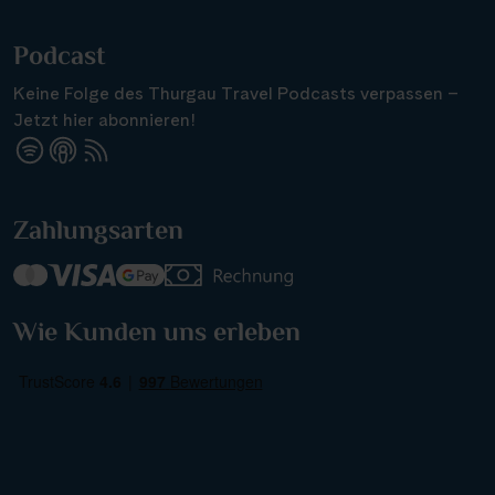
Podcast
Keine Folge des Thurgau Travel Podcasts verpassen –
Jetzt hier abonnieren!
Suchen & Buchen
Zahlungsarten
Reisezeitraum
·
Reisedauer
Alle Länder
Wie Kunden uns erleben
Alle Gewässer
Alle Schiffe