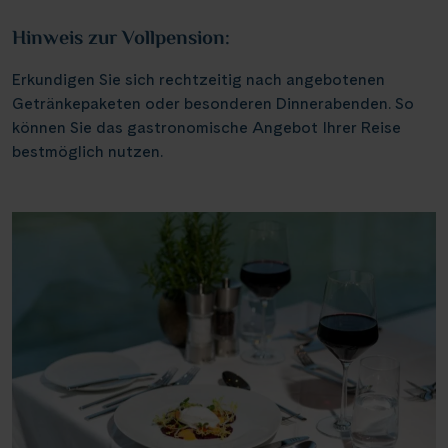
Weser, Ems & Hunte
Schloss Heidelberg
(6)
(1)
Würzburg
Hinweis zur Vollpension:
(2)
Weser, Ems-/ Mittellandkanal
Schloss Sanssouci
(9)
(13)
Speyer
(1)
Erkundigen Sie sich rechtzeitig nach angebotenen
Schloss Schönbrunn
(1)
Getränkepaketen oder besonderen Dinnerabenden. So
Bonn
(1)
können Sie das gastronomische Angebot Ihrer Reise
Schlögener Schlinge
(2)
bestmöglich nutzen.
St. Georgs-Arm
(1)
Stift Melk
(7)
Wasserstrassenkreuz Magdeburg
(2)
Wasserstrassenkreuz Minden
(6)