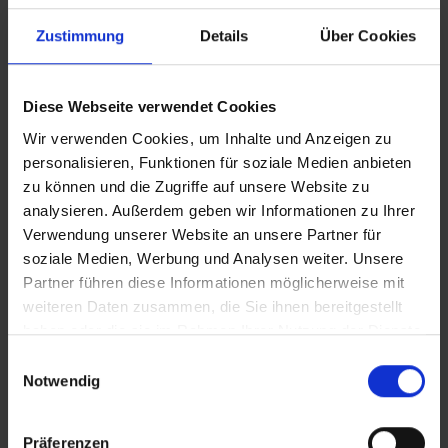
Themenreisen
Zustimmung
Details
Über Cookies
Aktivitäten auf Flusskreuzfahrten
Diese Webseite verwendet Cookies
Mehr über Themenreisen erfahren
Wir verwenden Cookies, um Inhalte und Anzeigen zu
personalisieren, Funktionen für soziale Medien anbieten
zu können und die Zugriffe auf unsere Website zu
analysieren. Außerdem geben wir Informationen zu Ihrer
Verwendung unserer Website an unsere Partner für
soziale Medien, Werbung und Analysen weiter. Unsere
Partner führen diese Informationen möglicherweise mit
weiteren Daten zusammen, die Sie ihnen bereitgestellt
haben oder die sie im Rahmen Ihrer Nutzung der Dienste
gesammelt haben.
Einwilligungsauswahl
Notwendig
Flusskreuzfahrten Deutschland
Präferenzen