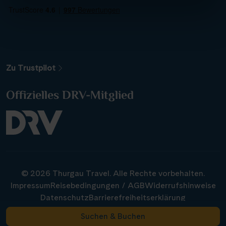
Alle Gewässer
Alle Schiffe
Zu Trustpilot
Reisethema
Offizielles DRV-Mitglied
Alle Sehenswürdigkeiten
Reiseart
© 2026 Thurgau Travel. Alle Rechte vorbehalten.
Abfahrtshafen
Impressum
Reisebedingungen / AGB
Widerrufshinweise
Datenschutz
Barrierefreiheitserklärung
Cookie-Einstellungen ändern
Suchen & Buchen
187 Ergebnisse anzeigen