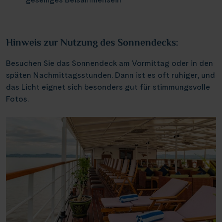
Weser, Ems & Hunte
Schloss Heidelberg
(6)
(1)
Würzburg
(2)
Weser, Ems-/ Mittellandkanal
Schloss Sanssouci
(9)
(13)
Speyer
(1)
Hinweis zur Nutzung des Sonnendecks:
Schloss Schönbrunn
(1)
Bonn
(1)
Besuchen Sie das Sonnendeck am Vormittag oder in den
Schlögener Schlinge
(2)
späten Nachmittagsstunden. Dann ist es oft ruhiger, und
St. Georgs-Arm
(1)
das Licht eignet sich besonders gut für stimmungsvolle
Fotos.
Stift Melk
(7)
Wasserstrassenkreuz Magdeburg
(2)
Wasserstrassenkreuz Minden
(6)