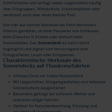
Elbe & Moldau
Kreidefelsen Rügen
(18)
(2)
Schiffsfläche und verfügt neben Liegestühlen häufig
Schottland
Naturreise
Lyon
(4)
(21)
(3)
Thurgau Avanti
Infos
(12)
über Sitzgruppen, Windschutz, Schattenplätze oder
Havel, Peene & Hunte
Kreidefelsen Étretat
(4)
(20)
Schweiz
Rad und Schiff
Mainz
(3)
(7)
(2)
vereinzelt auch über einen kleinen Pool.
Thurgau Chopin
(35)
Maas & IJsselmeer
Käsemarkt Alkmaar
(10)
(4)
Serbien
Rhein in Flammen
Münster
(2)
(1)
(7)
Kontakt
Thurgau Ganga Vilas
Von hier aus können Reisende die Fahrt besonders
(9)
Main & Main-Donau-Kanal
Kölner Dom
(9)
(11)
Slowakei
Silvester
Nancy
intensiv genießen, ob beim Passieren von Schleusen,
(1)
(5)
(7)
Thurgau Gold
(18)
Mosel
Loreley, Romantischer Rhein
beim Einlaufen in Städte oder einfach beim
(19)
(26)
Ungarn
Tanzreise
Nürnberg
(7)
(2)
(1)
Thurgau Prestige
Sonnenbaden. Das
Sonnendeck
(15)
ist meist leicht
Neckar
Meyer Werft Papenburg
(3)
(4)
Reisekalender
Asien
Tulpenblüte
Paris
zugänglich und eignet sich hervorragend zum
(5)
(24)
(9)
Thurgau Saxonia
(26)
Oder, Ostsee, Nord-Ostsee-Kanal
Nord-Ostsee-Kanal
Reisekataloge
Fotografieren, Lesen oder Entspannen.
(3)
(16)
Velo und Schiff
Passau
(1)
(2)
Charakteristische Merkmale des
Voyage
(5)
Newsletter
Oder, Ostsee, Peene
Pont d’Avignon
(5)
(2)
Sonnendecks auf Flusskreuzfahrten
Weihnachten
Porto
(8)
(1)
Kundenlogin
Rhein
Porta Nigra
(86)
(11)
Agenturbereich
Potsdam
Offenes Deck mit freiem Rundumblick
(1)
Rhône & Saône
Reichsburg Cochem
Mit Liegestühlen, Sitzgelegenheiten und teilweise
(5)
(11)
Saarbrücken
(5)
Sonnenschutz ausgestattet
Saar
Saarschleife
(9)
(10)
Stralsund
Besonders gefragt bei schönem Wetter und
(4)
|
WhatsApp
Hotline +49 30 346 456 950
CH
FR
Seine, Oise & Schelde
Schiffshebewerk Niederfinow
während ruhiger Fahrten
(5)
(15)
Stuttgart
(1)
Optimal für Naturbeobachtung, Erholung und
Spree
Schiffshebewerk Scharnebeck
(5)
(6)
Valence
geselliges Beisammensein
(1)