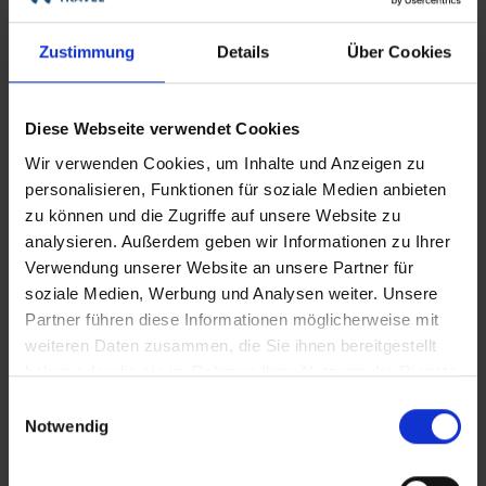
Themenreisen
Zustimmung
Details
Über Cookies
Aktivitäten auf Flusskreuzfahrten
Diese Webseite verwendet Cookies
Mehr über Themenreisen erfahren
Wir verwenden Cookies, um Inhalte und Anzeigen zu
personalisieren, Funktionen für soziale Medien anbieten
zu können und die Zugriffe auf unsere Website zu
analysieren. Außerdem geben wir Informationen zu Ihrer
Verwendung unserer Website an unsere Partner für
soziale Medien, Werbung und Analysen weiter. Unsere
Partner führen diese Informationen möglicherweise mit
weiteren Daten zusammen, die Sie ihnen bereitgestellt
haben oder die sie im Rahmen Ihrer Nutzung der Dienste
gesammelt haben.
Einwilligungsauswahl
Notwendig