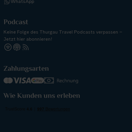
WhatsApp
Podcast
Keine Folge des Thurgau Travel Podcasts verpassen –
Jetzt hier abonnieren!
Suchen & Buchen
Zahlungsarten
Reisezeitraum
·
Reisedauer
Alle Länder
Wie Kunden uns erleben
Alle Gewässer
Alle Schiffe