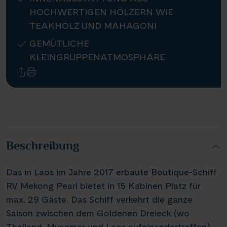
HOCHWERTIGEN HÖLZERN WIE
Infos
TEAKHOLZ UND MAHAGONI
GEMÜTLICHE
Kontakt
KLEINGRUPPENATMOSPHÄRE
Reisekalender
Reisekataloge
Newsletter
Kundenlogin
Beschreibung
Agenturbereich
Das in Laos im Jahre 2017 erbaute Boutique-Schiff
RV Mekong Pearl bietet in 15 Kabinen Platz für
|
WhatsApp
Hotline +49 30 346 456 950
CH
FR
max. 29 Gäste. Das Schiff verkehrt die ganze
Saison zwischen dem Goldenen Dreieck (wo
Thailand, Myanmar und Laos aufeinandertreffen)