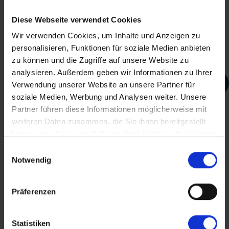
Diese Webseite verwendet Cookies
Wir verwenden Cookies, um Inhalte und Anzeigen zu
personalisieren, Funktionen für soziale Medien anbieten
Teile diese Reise
zu können und die Zugriffe auf unsere Website zu
analysieren. Außerdem geben wir Informationen zu Ihrer
2-Bettkabine Classic, Hauptdeck, franz.
Verwendung unserer Website an unsere Partner für
Balkon
RV Mekong Pearl
soziale Medien, Werbung und Analysen weiter. Unsere
Partner führen diese Informationen möglicherweise mit
Kabinengrösse ca. 12 m²
weiteren Daten zusammen, die Sie ihnen bereitgestellt
haben oder die sie im Rahmen Ihrer Nutzung der Dienste
Dieser Inhalt wird von einem Drittanbieter gehostet. Durch das Zeigen der
Dusche/WC, Föhn
Facebook
gesammelt haben.
Einwilligungsauswahl
externen Inhalte akzeptierst du die
Nutzungsbedingungen
von
Klimaanlage
youtube.com.
Notwendig
Messenger
franz. Balkon
Video anzeigen
Nicht erneut fragen
Präferenzen
WhatsApp
Statistiken