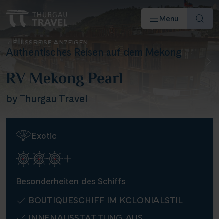
Menu
FLUSSREISE ANZEIGEN
Authentisches Reisen auf dem Mekong
RV Mekong Pearl
by Thurgau Travel
Reiseziele & Flüsse
Exotic
Schiffe
Reisearten
Besonderheiten des Schiffs
Angebote
BOUTIQUESCHIFF IM KOLONIALSTIL
INNENAUSSTATTUNG AUS