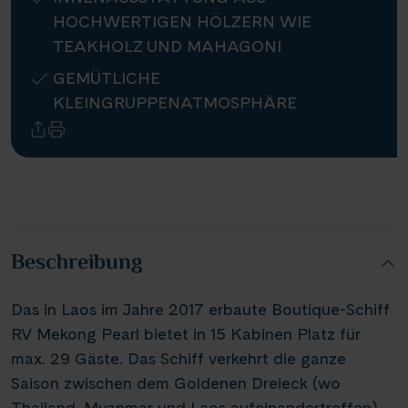
HOCHWERTIGEN HÖLZERN WIE
Infos
TEAKHOLZ UND MAHAGONI
GEMÜTLICHE
Kontakt
KLEINGRUPPENATMOSPHÄRE
Reisekalender
Reisekataloge
Newsletter
Kundenlogin
Beschreibung
Agenturbereich
Das in Laos im Jahre 2017 erbaute Boutique-Schiff
RV Mekong Pearl bietet in 15 Kabinen Platz für
|
WhatsApp
Hotline +49 30 346 456 950
CH
FR
max. 29 Gäste. Das Schiff verkehrt die ganze
Saison zwischen dem Goldenen Dreieck (wo
Thailand, Myanmar und Laos aufeinandertreffen)