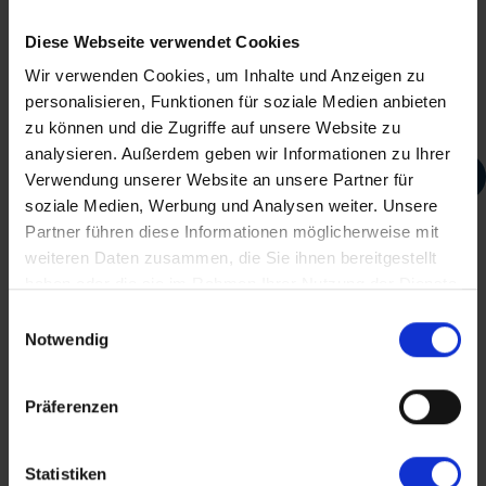
Diese Webseite verwendet Cookies
Wir verwenden Cookies, um Inhalte und Anzeigen zu
personalisieren, Funktionen für soziale Medien anbieten
Teile diese Reise
zu können und die Zugriffe auf unsere Website zu
analysieren. Außerdem geben wir Informationen zu Ihrer
2-Bettkabine Classic, Hauptdeck, franz.
Verwendung unserer Website an unsere Partner für
Balkon
RV Mekong Pearl
soziale Medien, Werbung und Analysen weiter. Unsere
Partner führen diese Informationen möglicherweise mit
Kabinengrösse ca. 12 m²
weiteren Daten zusammen, die Sie ihnen bereitgestellt
haben oder die sie im Rahmen Ihrer Nutzung der Dienste
Dieser Inhalt wird von einem Drittanbieter gehostet. Durch das Zeigen der
Dusche/WC, Föhn
Facebook
gesammelt haben.
Einwilligungsauswahl
externen Inhalte akzeptierst du die
Nutzungsbedingungen
von
Klimaanlage
youtube.com.
Notwendig
Messenger
franz. Balkon
Video anzeigen
Nicht erneut fragen
Präferenzen
WhatsApp
Statistiken