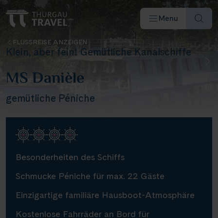
Menu
FLUSSREISE ANZEIGEN
Klein, aber fein! Gemütliche Kanalschiffe
MS Danièle
gemütliche Péniche
Reiseziele & Flüsse
Schiffe
Besonderheiten des Schiffs
Reisearten
Schmucke Péniche für max. 22 Gäste
Einzigartige familiäre Hausboot-Atmosphäre
Angebote
Kostenlose Fahrräder an Bord für