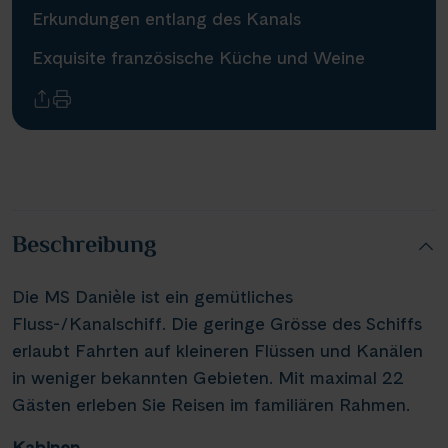
Erkundungen entlang des Kanals
Infos
Exquisite französische Küche und Weine
Kontakt
Reisekalender
Reisekataloge
Beschreibung
Newsletter
Kundenlogin
Die MS Danièle ist ein gemütliches
Agenturbereich
Fluss­-/Kanalschiff. Die geringe Grösse des Schiffs
erlaubt Fahrten auf kleineren Flüssen und Kanälen
in weniger bekannten Gebieten. Mit maximal 22
|
WhatsApp
Hotline +49 30 346 456 950
CH
FR
Gästen erleben Sie Reisen im familiären Rahmen.
Kabinen