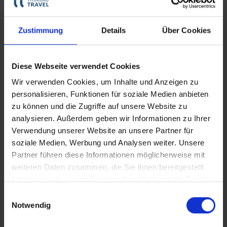
Zustimmung
Details
Über Cookies
Technische Daten
Diese Webseite verwendet Cookies
Deckplan
Wir verwenden Cookies, um Inhalte und Anzeigen zu
personalisieren, Funktionen für soziale Medien anbieten
Teile diese Reise
zu können und die Zugriffe auf unsere Website zu
analysieren. Außerdem geben wir Informationen zu Ihrer
Verwendung unserer Website an unsere Partner für
Kabinen
MS Danièle
soziale Medien, Werbung und Analysen weiter. Unsere
Partner führen diese Informationen möglicherweise mit
weiteren Daten zusammen, die Sie ihnen bereitgestellt
haben oder die sie im Rahmen Ihrer Nutzung der Dienste
Facebook
gesammelt haben.
Einwilligungsauswahl
Notwendig
Messenger