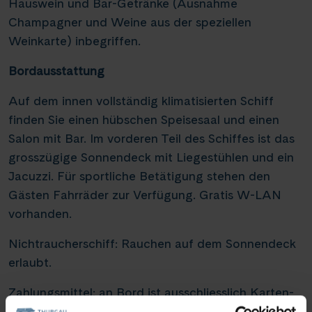
Hauswein und Bar-Getränke (Ausnahme
Champagner und Weine aus der speziellen
Weinkarte) inbegriffen.
Bordausstattung
Auf dem innen vollständig klimatisierten Schiff
finden Sie einen hübschen Speisesaal und einen
Salon mit Bar. Im vorderen Teil des Schiffes ist das
grosszügige Sonnendeck mit Liegestühlen und ein
Jacuzzi. Für sportliche Betätigung stehen den
Gästen Fahrräder zur Verfügung. Gratis W-LAN
vorhanden.
Nichtraucherschiff: Rauchen auf dem Sonnendeck
erlaubt.
Zahlungsmittel: an Bord ist ausschliesslich Karten-
Zahlung erlaubt, Bargeld wird nicht akzeptiert.