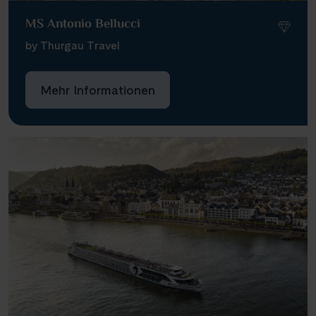
Infos
MS Antonio Bellucci
by Thurgau Travel
Kontakt
Mehr Informationen
Reisekalender
Reisekataloge
Newsletter
Kundenlogin
Agenturbereich
|
WhatsApp
Hotline +49 30 346 456 950
CH
FR