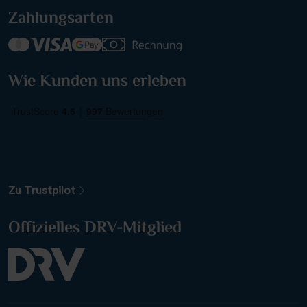
Zahlungsarten
Wie Kunden uns erleben
Gewässer
Flussreisen
(24)
Hochseekreuzfahrten
(0)
Insel- und Küstenkreuzfahrten
(0)
Sterne
(0)
Zu Trustpilot
(2)
Offizielles DRV-Mitglied
(9)
(3)
(9)
(1)
Ausstattung