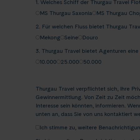
1. Welches Schiff der Thurgau Travel Flo
MS Thurgau Saxonia
MS Thurgau Cho
2. Für welchen Fluss bietet Thurgau Tra
Mekong
Seine
Douro
3. Thurgau Travel bietet Agenturen ein
10.000
25.000
50.000
Thurgau Travel verpflichtet sich, Ihre P
Gewinnermittlung. Von Zeit zu Zeit möcht
Interesse sein könnten, informieren. Wen
unten an, dass Sie von uns kontaktiert 
Ich stimme zu, weitere Benachrichtigu