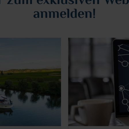
r zum exklusiven Web
anmelden!