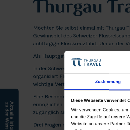
Thurgau Tr
Möchten Sie selbst einmal mit Thurgau T
Gewinnspiel des Schweizer Flussreiseanb
achttägige Flusskreuzfahrt. Um an der V
Als Hauptgewinn winkt eine einwöchige F
In der Schweiz ist Thurgau Travel längs
organisiert Flussreisen weltweit. Und se
Zustimmung
wichtige Vertriebspartner fungieren.
Eine Besonderheit von Thurgau Travel sin
Diese Webseite verwendet 
Aktuelle Informationen
ermöglichen Reisen auf idyllischen Nebe
zu den Wasserständen
Wir verwenden Cookies, um I
zugänglich sind. So können beispielswei
und die Zugriffe auf unsere 
Website an unsere Partner fü
Drei Fragen richtig beantworten und Fl