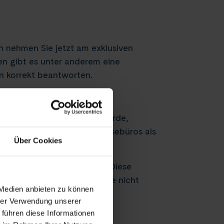
n nehmen Sie jetzt am exklusiven
en gibt es unter anderem eine
en korrekt beantworten.
 als 20 Jahren gegründet wurde,
en Markt präsent, wobei Reisebüros als
Über Cookies
ür 36 – maximal 182 bieten. Diese
len, die für größere Schiffe nicht
 Medien anbieten zu können
t werden.
hrer Verwendung unserer
 führen diese Informationen