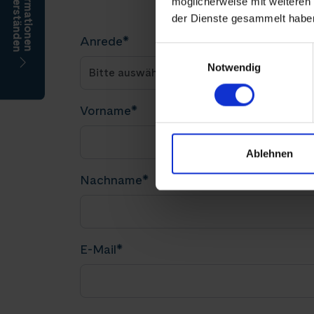
möglicherweise mit weiteren
der Dienste gesammelt habe
Anrede
*
Einwilligungsauswahl
Notwendig
Vorname
*
Ablehnen
Nachname
*
E-Mail
*