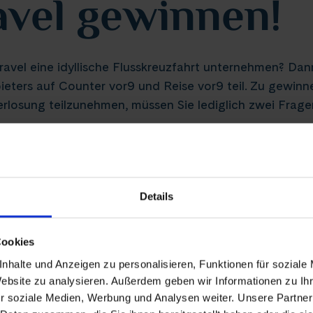
avel gewinnen!
ravel eine idyllische Flusskreuzfahrt unternehmen? Dan
ieters auf Counter vor9 und Reise vor9 teil. Zu gewinn
erlosung teilzunehmen, müssen Sie lediglich zwei Frag
lusskreuzfahrt Ihrer Wahl für zwei Personen.
t eine bekannte Größe. Das Unternehmen, das vor mehr
it zwei Jahren ist Thurgau Travel auch auf dem deutsch
Details
d die kleinen, exklusiven Boutique-Schiffe, die Platz f
Cookies
nflüssen wie der Havel oder dem Neckar sowie auf Kanä
nhalte und Anzeigen zu personalisieren, Funktionen für soziale
se Flussreisen von Berlin nach Amsterdam durchgeführ
Website zu analysieren. Außerdem geben wir Informationen zu I
r soziale Medien, Werbung und Analysen weiter. Unsere Partner
usskreuzfahrt gewinnen