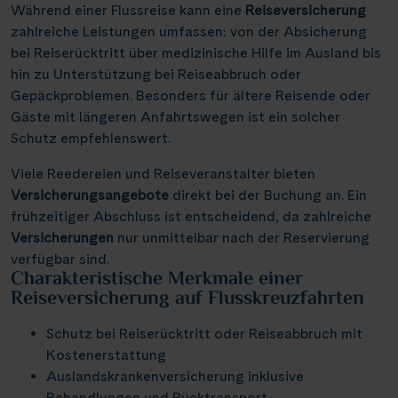
Elbe & Moldau
Kreidefelsen Rügen
(18)
(2)
Während einer Flussreise kann eine
Reiseversicherung
Schottland
Naturreise
Lyon
(4)
(21)
(3)
Thurgau Avanti
Infos
(12)
zahlreiche Leistungen umfassen: von der Absicherung
Havel, Peene & Hunte
Kreidefelsen Étretat
(4)
(20)
Schweiz
Rad und Schiff
Mainz
(3)
(7)
(2)
bei Reiserücktritt über medizinische Hilfe im Ausland bis
Thurgau Chopin
(35)
Maas & IJsselmeer
Käsemarkt Alkmaar
(10)
(4)
hin zu Unterstützung bei Reiseabbruch oder
Serbien
Rhein in Flammen
Münster
(2)
(1)
(6)
Kontakt
Thurgau Ganga Vilas
(9)
Gepäckproblemen. Besonders für ältere Reisende oder
Main & Main-Donau-Kanal
Kölner Dom
(9)
(11)
Slowakei
Silvester
Nancy
(1)
(5)
(7)
Gäste mit längeren Anfahrtswegen ist ein solcher
Thurgau Gold
(18)
Mosel
Loreley, Romantischer Rhein
(18)
(25)
Schutz empfehlenswert.
Ungarn
Tanzreise
Nürnberg
(7)
(2)
(1)
Thurgau Prestige
(15)
Neckar
Meyer Werft Papenburg
(3)
(4)
Reisekalender
Asien
Tulpenblüte
Paris
Viele Reedereien und Reiseveranstalter bieten
(5)
(24)
(8)
Thurgau Saxonia
(26)
Oder, Ostsee, Nord-Ostsee-Kanal
Nord-Ostsee-Kanal
Reisekataloge
Versicherungsangebote
(3)
direkt bei der Buchung an. Ein
(16)
Velo und Schiff
Passau
(1)
(2)
Voyage
frühzeitiger Abschluss ist entscheidend, da zahlreiche
(5)
Newsletter
Oder, Ostsee, Peene
Pont d’Avignon
(5)
(2)
Weihnachten
Porto
Versicherungen
(8)
nur unmittelbar nach der Reservierung
(1)
Kundenlogin
Rhein
Porta Nigra
verfügbar sind.
(84)
(10)
Agenturbereich
Potsdam
(1)
Charakteristische Merkmale einer
Rhône & Saône
Reichsburg Cochem
(5)
(10)
Reiseversicherung auf Flusskreuzfahrten
Saarbrücken
(5)
Saar
Saarschleife
(9)
(10)
Stralsund
Schutz bei Reiserücktritt oder Reiseabbruch mit
(4)
|
WhatsApp
Hotline +49 30 346 456 950
CH
FR
Seine, Oise & Schelde
Schiffshebewerk Niederfinow
Kostenerstattung
(5)
(15)
Stuttgart
(1)
Auslandskrankenversicherung inklusive
Spree
Schiffshebewerk Scharnebeck
(5)
(6)
Valence
Behandlungen und Rücktransport
(1)