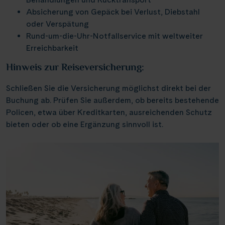
Weser, Ems & Hunte
Schloss Heidelberg
Absicherung von Gepäck bei Verlust, Diebstahl
(6)
(1)
Würzburg
(2)
oder Verspätung
Weser, Ems-/ Mittellandkanal
Schloss Sanssouci
(9)
(13)
Speyer
Rund-um-die-Uhr-Notfallservice mit weltweiter
(1)
Schloss Schönbrunn
Erreichbarkeit
(1)
Bonn
(1)
Schlögener Schlinge
Hinweis zur Reiseversicherung:
(2)
St. Georgs-Arm
(1)
Schließen Sie die Versicherung möglichst direkt bei der
Buchung ab. Prüfen Sie außerdem, ob bereits bestehende
Stift Melk
(7)
Policen, etwa über Kreditkarten, ausreichenden Schutz
Wasserstrassenkreuz Magdeburg
(2)
bieten oder ob eine Ergänzung sinnvoll ist.
Wasserstrassenkreuz Minden
(6)