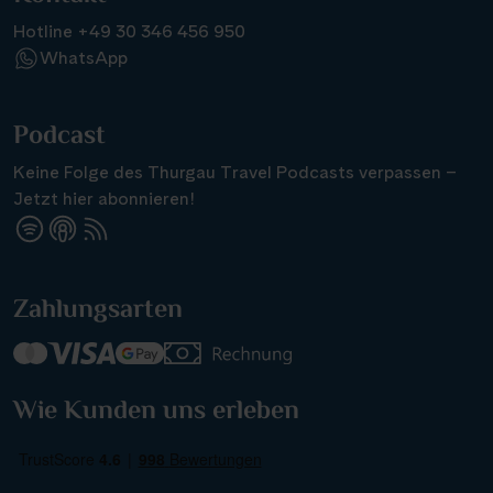
Hotline +49 30 346 456 950
WhatsApp
Podcast
Keine Folge des Thurgau Travel Podcasts verpassen –
Jetzt hier abonnieren!
Suchen & Buchen
Zahlungsarten
Reisezeitraum
·
Reisedauer
Alle Länder
Wie Kunden uns erleben
Alle Gewässer