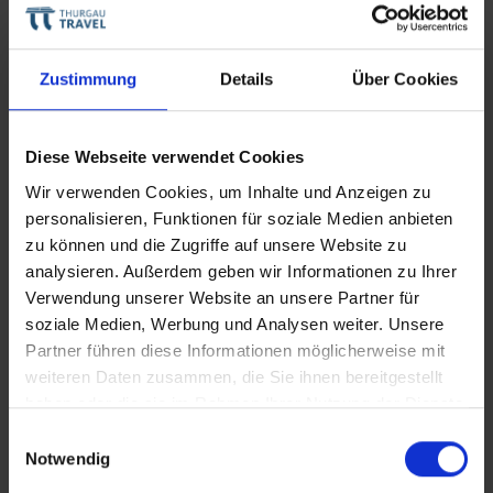
Zustimmung
Details
Über Cookies
Themenreisen
Aktivitäten auf Flusskreuzfahrten
Diese Webseite verwendet Cookies
Wir verwenden Cookies, um Inhalte und Anzeigen zu
Mehr über Themenreisen erfahren
personalisieren, Funktionen für soziale Medien anbieten
zu können und die Zugriffe auf unsere Website zu
analysieren. Außerdem geben wir Informationen zu Ihrer
Verwendung unserer Website an unsere Partner für
soziale Medien, Werbung und Analysen weiter. Unsere
Partner führen diese Informationen möglicherweise mit
weiteren Daten zusammen, die Sie ihnen bereitgestellt
haben oder die sie im Rahmen Ihrer Nutzung der Dienste
gesammelt haben.
Einwilligungsauswahl
Notwendig