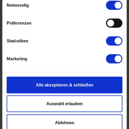
Direkt
Internet
Reisebüro
Notwendig
Beratung bei der Buchung
Präferenzen
Statistiken
Reiseleitung / Betreuung an Bord
Marketing
lokale Fremdenführer
Alle akzeptieren & schlieẞen
Reiseunterlagen
Auswahl erlauben
Ablehnen
Bemerkungen / Anregungen zu Informationen &