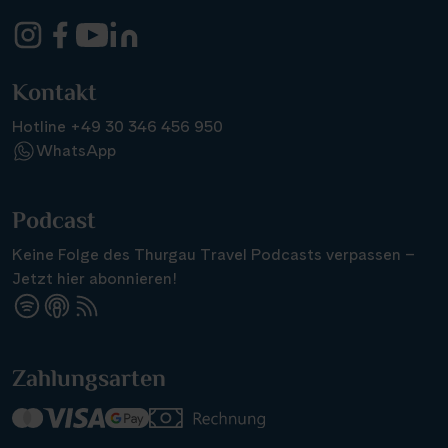
Kontakt
Hotline +49 30 346 456 950
WhatsApp
Podcast
Keine Folge des Thurgau Travel Podcasts verpassen –
Jetzt hier abonnieren!
Suchen & Buchen
Zahlungsarten
Reisezeitraum
·
Reisedauer
Alle Länder