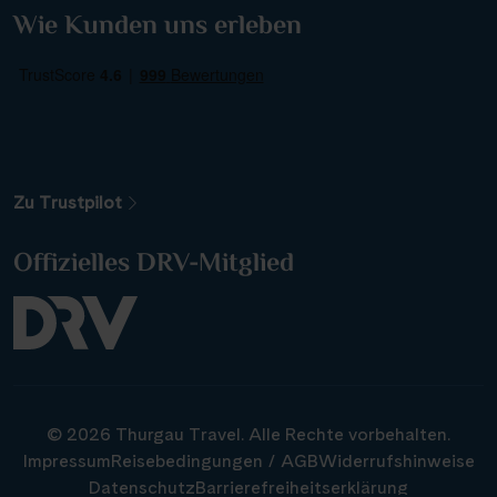
Wie Kunden uns erleben
Alle Gewässer
Alle Schiffe
Zu Trustpilot
Reisethema
Offizielles DRV-Mitglied
Alle Sehenswürdigkeiten
Reiseart
© 2026 Thurgau Travel. Alle Rechte vorbehalten.
Abfahrtshafen
Impressum
Reisebedingungen / AGB
Widerrufshinweise
Datenschutz
Barrierefreiheitserklärung