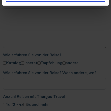
Beratung
Wie erfuhren Sie von der Reise?
Katalog
Inserat
Empfehlung
andere
Wie erfuhren Sie von der Reise? Wenn andere, wo?
Anzahl Reisen mit Thurgau Travel
1x
2 - 4x
5x und mehr