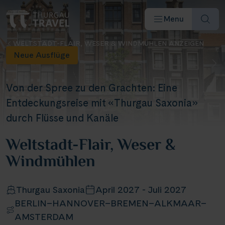
Menu
WELTSTADT-FLAIR, WESER & WINDMÜHLEN ANZEIGEN
Neue Ausflüge
Von der Spree zu den Grachten: Eine
Entdeckungsreise mit «Thurgau Saxonia»
Reiseziele & Flüsse
durch Flüsse und Kanäle
Weltstadt-Flair, Weser &
Schiffe
Windmühlen
Reisearten
Thurgau Saxonia
April 2027 - Juli 2027
BERLIN–HANNOVER–BREMEN–ALKMAAR–
Angebote
AMSTERDAM