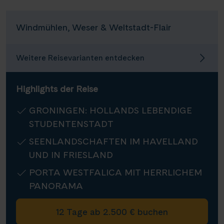
Infos
Windmühlen, Weser & Weltstadt-Flair
Kontakt
Weitere Reisevarianten entdecken
Highlights der Reise
Reisekalender
Reisekataloge
GRONINGEN: HOLLANDS LEBENDIGE
Newsletter
STUDENTENSTADT
Kundenlogin
SEENLANDSCHAFTEN IM HAVELLAND
Agenturbereich
UND IN FRIESLAND
PORTA WESTFALICA MIT HERRLICHEM
PANORAMA
|
WhatsApp
Hotline +49 30 346 456 950
CH
FR
12 Tage ab 2.500 € buchen