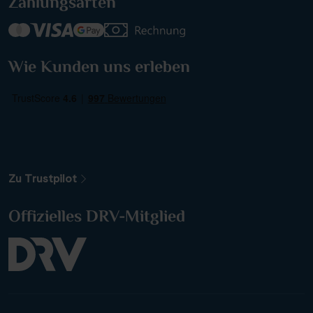
Zahlungsarten
Wie Kunden uns erleben
Zu Trustpilot
Offizielles DRV-Mitglied
Nächste Reisedaten
Nächste Reisedaten