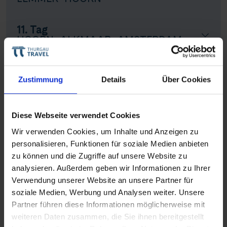
11. Tag
HOORN–ALKMAAR–AMSTERDAM
12. Tag
Zustimmung
Details
Über Cookies
AMSTERDAM
Teilnehmerzahl: mind. 72 Personen
Diese Webseite verwendet Cookies
(1) Im Ausflugspaket enthalten, vorab buchbar
|
Wir verwenden Cookies, um Inhalte und Anzeigen zu
(2) Fak. Ausflug nur an Bord buchbar
|
(3) Alternativer Ausflug an Bord buchbar
|
personalisieren, Funktionen für soziale Medien anbieten
Wegen niedrigen Brückenhöhen kann das Sonnendeck auf
Teile diese Reise
zu können und die Zugriffe auf unsere Website zu
einigen Kanalabschnitten nur eingeschränkt genutzt werden
|
*Preis pro Strecke
analysieren. Außerdem geben wir Informationen zu Ihrer
Verwendung unserer Website an unsere Partner für
Weltstadt-Flair, Weser & Windmühlen
soziale Medien, Werbung und Analysen weiter. Unsere
Reisevarianten
Partner führen diese Informationen möglicherweise mit
weiteren Daten zusammen, die Sie ihnen bereitgestellt