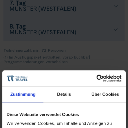
7. Tag
MÜNSTER (WESTFALEN)
8. Tag
MÜNSTER (WESTFALEN)
Teilnehmerzahl: min. 72 Personen
(1) Im Ausflugspaket enthalten, vorab buchbar
|
Programmänderungen vorbehalten
Reisevarianten
Zustimmung
Details
Über Cookies
Mit dem Schiff eine
magische Fahrt ins
Diese Webseite verwendet Cookies
neue Jahr
Wir verwenden Cookies, um Inhalte und Anzeigen zu
Jetzt entdecken