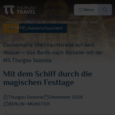
Menu
MIT DEM SCHIFF DURCH DIE MAGISCHEN FESTTAGE
ANZEIGEN
Neu
Adventsflussfahrt
Zauberhafte Weihnachtsreise auf dem
Wasser – Von Berlin nach Münster mit der
Reiseziele & Flüsse
MS Thurgau Saxonia
Mit dem Schiff durch die
Schiffe
magischen Festtage
Reisearten
Thurgau Saxonia
Dezember 2026
BERLIN–MÜNSTER
Angebote