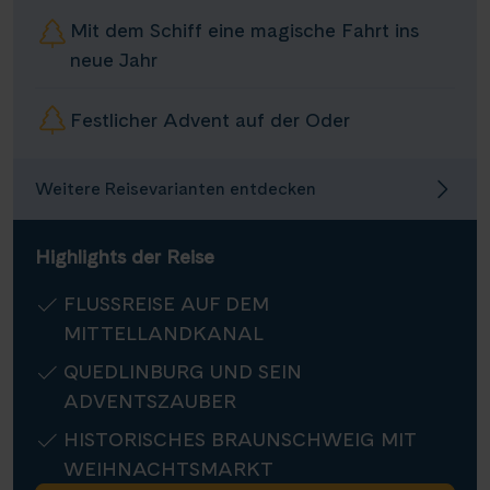
Infos
Mit dem Schiff eine magische Fahrt ins
neue Jahr
Kontakt
Festlicher Advent auf der Oder
Weitere Reisevarianten entdecken
Reisekalender
Reisekataloge
Highlights der Reise
Newsletter
Kundenlogin
FLUSSREISE AUF DEM
Agenturbereich
MITTELLANDKANAL
QUEDLINBURG UND SEIN
ADVENTSZAUBER
|
WhatsApp
Hotline +49 30 346 456 950
CH
FR
HISTORISCHES BRAUNSCHWEIG MIT
WEIHNACHTSMARKT