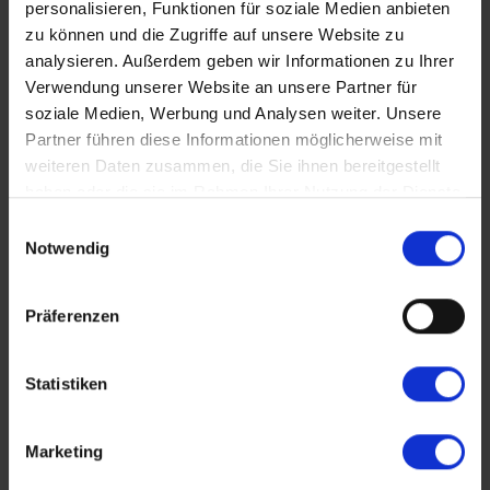
personalisieren, Funktionen für soziale Medien anbieten
Teile diese Reise
zu können und die Zugriffe auf unsere Website zu
analysieren. Außerdem geben wir Informationen zu Ihrer
Festlicher Advent
Verwendung unserer Website an unsere Partner für
Mit dem Schiff durch die magischen
auf der Oder
soziale Medien, Werbung und Analysen weiter. Unsere
Festtage
Partner führen diese Informationen möglicherweise mit
Jetzt entdecken
weiteren Daten zusammen, die Sie ihnen bereitgestellt
haben oder die sie im Rahmen Ihrer Nutzung der Dienste
Dieser Inhalt wird von einem Drittanbieter gehostet. Durch das Zeigen der
Facebook
gesammelt haben.
Einwilligungsauswahl
externen Inhalte akzeptierst du die
Nutzungsbedingungen
von
youtube.com.
Notwendig
Routenplan
Messenger
Video anzeigen
Nicht erneut fragen
Präferenzen
Unsere Leistungen
WhatsApp
Statistiken
per E-Mail senden
Termine & Preise
Marketing
Link kopieren