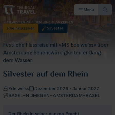
Menu
SILVESTER AUF DEM RHEIN ANZEIGEN
Rheinklassiker
Silvester
Festliche Flussreise mit «MS Edelweiss» über
Amsterdam: Sehenswürdigkeiten entlang
Reiseziele & Flüsse
dem Wasser
Silvester auf dem Rhein
Schiffe
Reisearten
Edelweiss
Dezember 2026 - Januar 2027
BASEL–NIJMEGEN–AMSTERDAM–BASEL
Angebote
Der Rhein in seiner ganzen Pracht