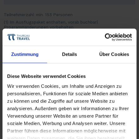
Teilnehmerzahl: min. 153 Personen
(1) Im Ausflugspaket enthalten, vorab buchbar
|
Programmänderungen vorbehalten
Reisevarianten
Zustimmung
Details
Über Cookies
Der Rhein in seiner
Diese Webseite verwendet Cookies
ganzen Pracht
Wir verwenden Cookies, um Inhalte und Anzeigen zu
Jetzt entdecken
personalisieren, Funktionen für soziale Medien anbieten
Teile diese Reise
zu können und die Zugriffe auf unsere Website zu
analysieren. Außerdem geben wir Informationen zu Ihrer
Verwendung unserer Website an unsere Partner für
Silvester auf dem Rhein
soziale Medien, Werbung und Analysen weiter. Unsere
Routenplan
Partner führen diese Informationen möglicherweise mit
weiteren Daten zusammen, die Sie ihnen bereitgestellt