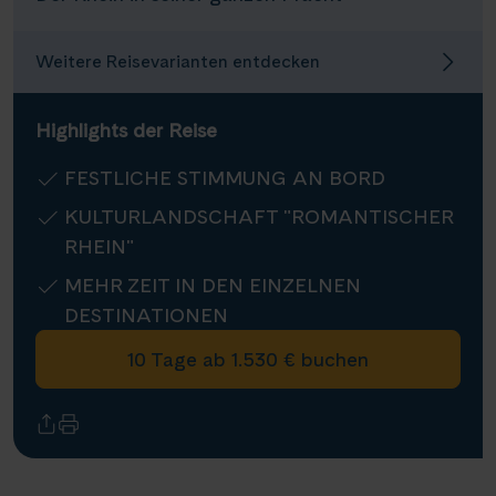
Infos
Weitere Reisevarianten entdecken
Kontakt
Highlights der Reise
FESTLICHE STIMMUNG AN BORD
Reisekalender
KULTURLANDSCHAFT "ROMANTISCHER
Reisekataloge
RHEIN"
Newsletter
MEHR ZEIT IN DEN EINZELNEN
Kundenlogin
DESTINATIONEN
Agenturbereich
10 Tage ab 1.530 € buchen
|
WhatsApp
Hotline +49 30 346 456 950
CH
FR