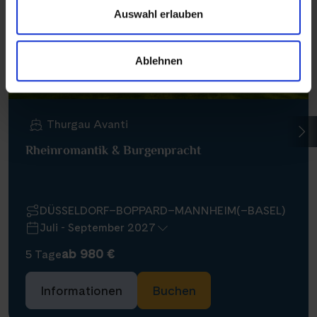
Auswahl erlauben
Ablehnen
Thurgau Avanti
Rheinromantik & Burgenpracht
DÜSSELDORF–BOPPARD–MANNHEIM(–BASEL)
Juli - September 2027
ab 980 €
5 Tage
Informationen
Buchen