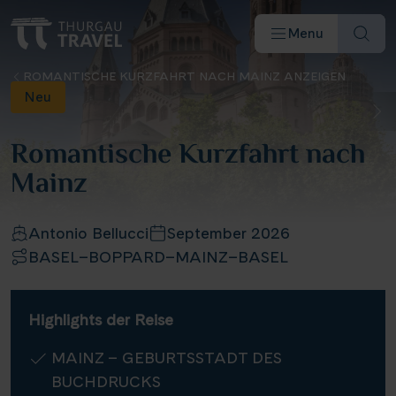
Menu
ROMANTISCHE KURZFAHRT NACH MAINZ ANZEIGEN
Neu
Romantische Kurzfahrt nach
Mainz
Reiseziele & Flüsse
Antonio Bellucci
September 2026
Schiffe
BASEL–BOPPARD–MAINZ–BASEL
Reisearten
Highlights der Reise
MAINZ – GEBURTSSTADT DES
Angebote
BUCHDRUCKS