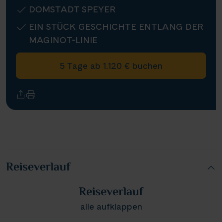
DOMSTADT SPEYER
Infos
EIN STÜCK GESCHICHTE ENTLANG DER
MAGINOT-LINIE
Kontakt
5 Tage ab 1.120 € buchen
Reisekalender
Reisekataloge
Newsletter
Kundenlogin
Agenturbereich
Reiseverlauf
Reiseverlauf
|
WhatsApp
Hotline +49 30 346 456 950
CH
FR
alle aufklappen