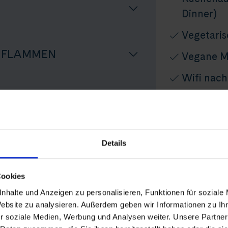
Dinner)
Vegetari
N FLAMMEN
Vegane M
Wifi nach
Kofferser
Thurgau T
Reise
Persönlic
Details
Audio-Set
Cookies
n Flammen: Lichter- und Farbenmeer am Rhei
Nicht inbegr
nhalte und Anzeigen zu personalisieren, Funktionen für soziale
Website zu analysieren. Außerdem geben wir Informationen zu I
An-/Rückrei
r soziale Medien, Werbung und Analysen weiter. Unsere Partner
Ausflüge, Ge