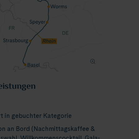
eistungen
t in gebuchter Kategorie
on an Bord (Nachmittagskaffee &
wahl, Willkommenscocktail, Gala-