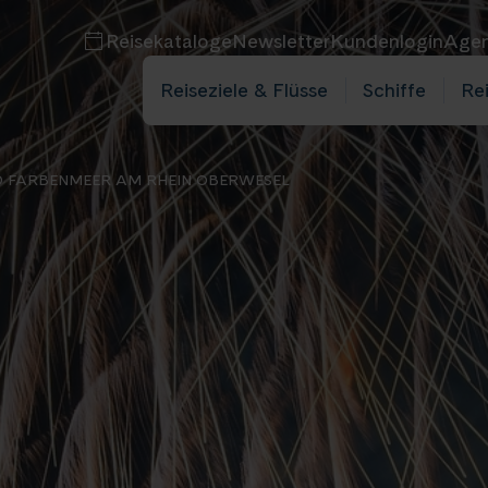
Reisekataloge
Newsletter
Kundenlogin
Agen
Reiseziele & Flüsse
Schiffe
Re
ND FARBENMEER AM RHEIN OBERWESEL