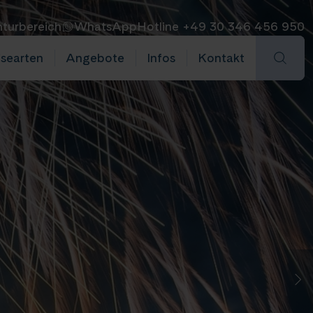
turbereich
WhatsApp
Hotline +49 30 346 456 950
isearten
Angebote
Infos
Kontakt