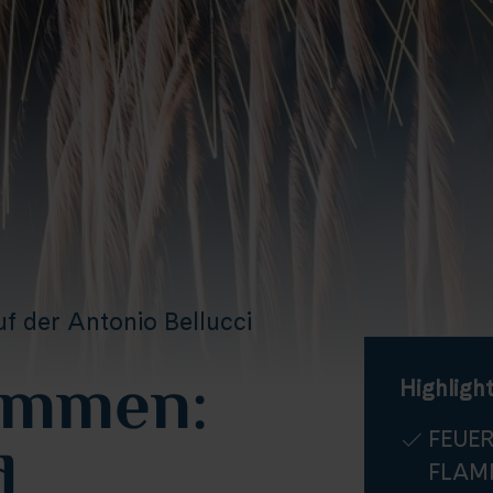
f der Antonio Bellucci
lammen:
Highlight
FEUE
d
FLAM