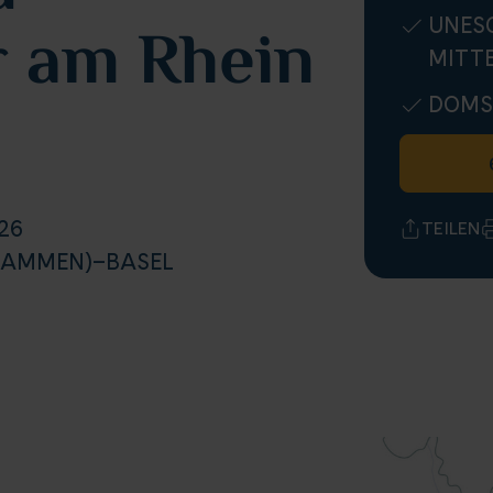
 am Rhein
UNES
MITT
DOMS
26
TEILEN
FLAMMEN)–BASEL