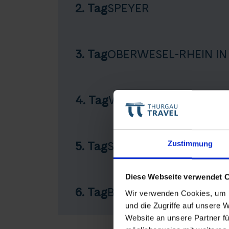
2. Tag
SPEYER
3. Tag
OBERWESEL-RHEIN I
4. Tag
WORMS
Teile diese 
Zustimmung
5. Tag
STRASBOURG
Diese Webseite verwendet 
Rhein i
6. Tag
BASEL
Wir verwenden Cookies, um I
und die Zugriffe auf unsere 
Website an unsere Partner fü