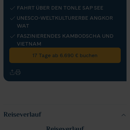
FAHRT ÜBER DEN TONLE SAP SEE
Infos
UNESCO-WELTKULTURERBE ANGKOR
WAT
Kontakt
FASZINIERENDES KAMBODSCHA UND
VIETNAM
17 Tage ab 6.690 € buchen
Reisekalender
Reisekataloge
Newsletter
Kundenlogin
Agenturbereich
Reiseverlauf
|
WhatsApp
Hotline +49 30 346 456 950
CH
FR
Reiseverlauf