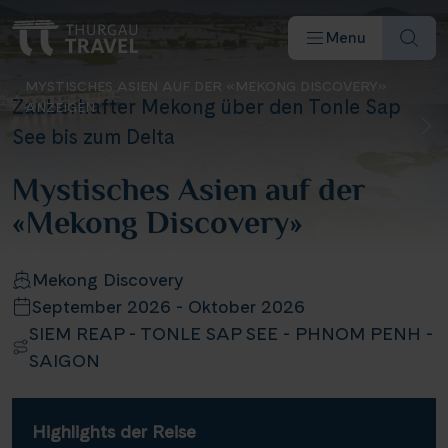
Menu
MYSTISCHES ASIEN AUF DER «MEKONG DISCOVERY»
Zauberhafter Mekong über den Tonle Sap
ANZEIGEN
See bis zum Delta
Mystisches Asien auf der
«Mekong Discovery»
Reiseziele & Flüsse
Schiffe
Mekong Discovery
September 2026 - Oktober 2026
SIEM REAP - TONLE SAP SEE - PHNOM PENH -
Reisearten
SAIGON
Angebote
Highlights der Reise