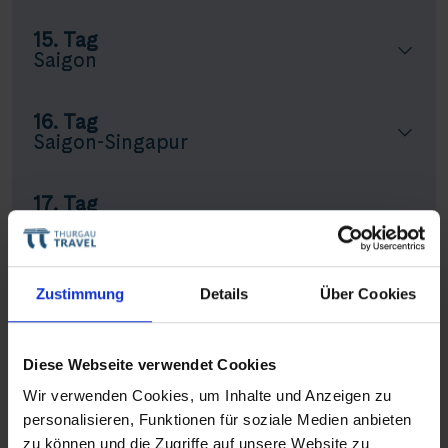
15. Tag
Saigon
16. Tag
Saigon-Singapur
17. Tag
Singapur-Frankfurt
Teilnehmerzahl: min. 30 Personen
Zustimmung
Details
Über Cookies
Alle Ausflüge gemäß Programm inbegriffen
|
Programmänderungen vorbehalten
Diese Webseite verwendet Cookies
Routenplan
Wir verwenden Cookies, um Inhalte und Anzeigen zu
personalisieren, Funktionen für soziale Medien anbieten
Teile diese Reise
zu können und die Zugriffe auf unsere Website zu