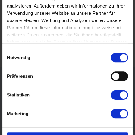
Leistungen
analysieren. Außerdem geben wir Informationen zu Ihrer
Verwendung unserer Website an unsere Partner für
Mystisches Asien auf der «Mekong
soziale Medien, Werbung und Analysen weiter. Unsere
Discovery»
Hinweise
Partner führen diese Informationen möglicherweise mit
weiteren Daten zusammen, die Sie ihnen bereitgestellt
haben oder die sie im Rahmen Ihrer Nutzung der Dienste
Facebook
gesammelt haben.
Einwilligungsauswahl
Termine & Preise
Notwendig
Messenger
Präferenzen
Do., 17. Sept. 2026 - Sa., 3. Okt. 2026
ab 6.690 €
Verfügbar
WhatsApp
Statistiken
Reise buchen
per E-Mail senden
Marketing
Link kopieren
Do., 15. Okt. 2026 - Sa., 31. Okt. 2026
ab 7.490 €
wenige Plätze