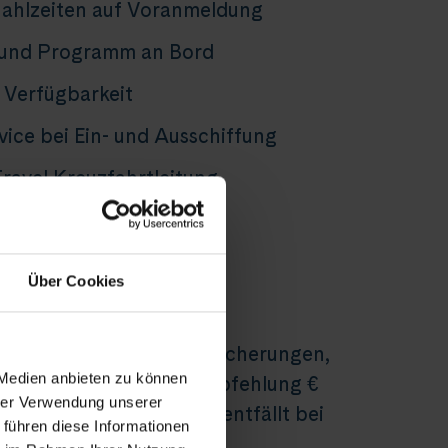
ahlzeiten auf Voranmeldung
 und Programm an Bord
 Verfügbarkeit
vice bei Ein- und Ausschiffung
ravel Kreuzfahrtleitung
he Reiseunterlagen
 bei allen Ausflügen
Über Cookies
iffen
se zum/vom Schiff, Versicherungen,
 Medien anbieten zu können
tränke, Trinkgelder (Empfehlung €
hrer Verwendung unserer
ag), Auftragspauschale (entfällt bei
 führen diese Informationen
r thurgautravel.ch)