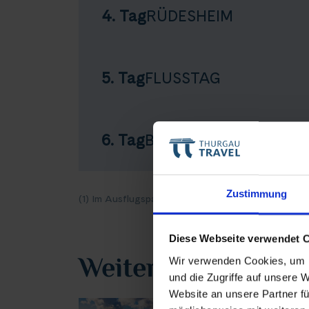
4. Tag
RÜDESHEIM
5. Tag
FLUSSTAG
6. Tag
BASEL
Teile diese 
Zustimmung
(1) Im Ausflugspaket enthalten, vorab buchbar
|
Prog
Diese Webseite verwendet 
Advents
Weitere Reisevari
Wir verwenden Cookies, um I
und die Zugriffe auf unsere 
Website an unsere Partner fü