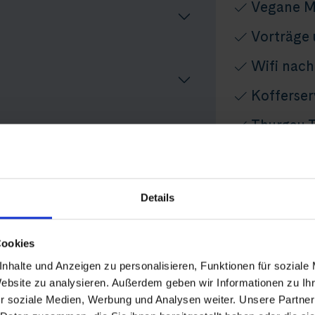
Vegane M
Vorträge
Wifi nach
Kofferser
Thurgau T
Persönlic
Audio-Set
Reise
Details
rammänderungen vorbehalten
Nicht inbegr
Cookies
An-/Rückrei
fahrt auf dem Rhein
anten entdecken
nhalte und Anzeigen zu personalisieren, Funktionen für soziale
Ausflüge, Ge
Website zu analysieren. Außerdem geben wir Informationen zu I
5 - 10 p.P./T
r soziale Medien, Werbung und Analysen weiter. Unsere Partner
Buchung übe