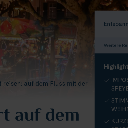
Entspann
Weitere Re
Highlight
IMPO
reisen: auf dem Fluss mit der
SPEY
STIM
rt auf dem
WEIH
KURZ