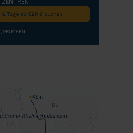
TZENTREN
6 Tage ab 690 € buchen
DRUCKEN