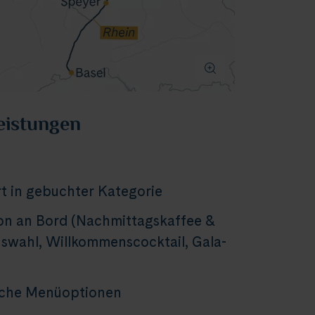
eistungen
t in gebuchter Kategorie
on an Bord (Nachmittagskaffee &
wahl, Willkommenscocktail, Gala-
sche Menüoptionen