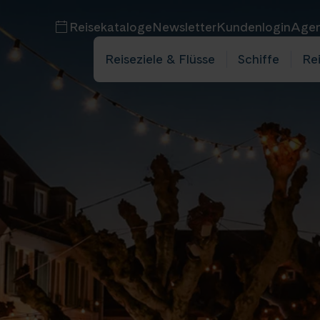
Reisekataloge
Newsletter
Kundenlogin
Agen
Reiseziele & Flüsse
Schiffe
Re