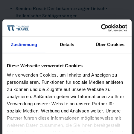
Semino Rossi: Der bekannte argentinisch-
italienische Schlägersänger
ComBox: Eine der besten Schlagerbands der
Schweiz
Duo Messer & Gabel: Das legendäre Schweizer
Comedy Duo
Zustimmung
Details
Über Cookies
Quöllfrisch Buebe: Frisch, frech und voller Energie –
sympathische, ostschweizerische Ländlermusik
Comedy King of Gäx: Lachen ist garantiert, wenn
Diese Webseite verwendet Cookies
dieser König der Komik die Bühne betritt.
Wir verwenden Cookies, um Inhalte und Anzeigen zu
Peach Weber: Ein Name, der für Schweizer
personalisieren, Funktionen für soziale Medien anbieten
Unterhaltung vom Feinsten steht. Freuen Sie sich
zu können und die Zugriffe auf unsere Website zu
auf unvergessliche Momente mit diesem
analysieren. Außerdem geben wir Informationen zu Ihrer
Ausnahmekünstler.
Verwendung unserer Website an unsere Partner für
Duo VollBluat: Mit Leidenschaft und Temperament
soziale Medien, Werbung und Analysen weiter. Unsere
entführen sie ihr Publikum in die Welt der Musik und
Partner führen diese Informationen möglicherweise mit
Emotionen.
weiteren Daten zusammen, die Sie ihnen bereitgestellt
Eliane Müller: Ihre Stimme verzaubert und berührt -
haben oder die sie im Rahmen Ihrer Nutzung der Dienste