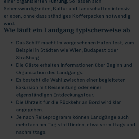
Elbe & Moldau
Kreidefelsen Rügen
einer organisierten
(18)
Führung
(2)
. So lassen sich
Schottland
Naturreise
Lyon
(4)
(21)
(3)
Thurgau Avanti
Infos
Sehenswürdigkeiten, Kultur und Landschaften intensiv
(12)
Havel, Peene & Hunte
Kreidefelsen Étretat
(4)
(20)
Schweiz
Rad und Schiff
Mainz
erleben, ohne dass ständiges Kofferpacken notwendig
(3)
(7)
(2)
Thurgau Chopin
(35)
Maas & IJsselmeer
Käsemarkt Alkmaar
wird.
(10)
(4)
Serbien
Rhein in Flammen
Münster
(2)
(1)
(6)
Wie läuft ein Landgang typischerweise ab
Kontakt
Thurgau Ganga Vilas
(9)
Main & Main-Donau-Kanal
Kölner Dom
(9)
(11)
Slowakei
Silvester
Nancy
(1)
(5)
(7)
Thurgau Gold
(18)
Das Schiff macht im vorgesehenen Hafen fest, zum
Mosel
Loreley, Romantischer Rhein
(19)
(25)
Ungarn
Tanzreise
Nürnberg
(7)
(2)
(1)
Beispiel in Städten wie Wien, Budapest oder
Thurgau Prestige
(15)
Neckar
Meyer Werft Papenburg
(3)
(4)
Straßburg.
Reisekalender
Asien
Tulpenblüte
Paris
(5)
(24)
(8)
Thurgau Saxonia
(26)
Die Gäste erhalten Informationen über Beginn und
Oder, Ostsee, Nord-Ostsee-Kanal
Nord-Ostsee-Kanal
Reisekataloge
(3)
(16)
Velo und Schiff
Passau
(1)
(2)
Organisation des Landgangs.
Voyage
(5)
Newsletter
Oder, Ostsee, Peene
Pont d’Avignon
(5)
(2)
Es besteht die Wahl zwischen einer begleiteten
Weihnachten
Porto
(8)
(1)
Kundenlogin
Exkursion mit Reiseleitung oder einer
Rhein
Porta Nigra
(85)
(11)
Agenturbereich
Potsdam
(1)
eigenständigen Entdeckungstour.
Rhône & Saône
Reichsburg Cochem
(5)
(11)
Die Uhrzeit für die Rückkehr an Bord wird klar
Saarbrücken
(5)
angegeben.
Saar
Saarschleife
(9)
(10)
Stralsund
(4)
Je nach Reiseprogramm können Landgänge auch
|
WhatsApp
Hotline +49 30 346 456 950
CH
FR
Seine, Oise & Schelde
Schiffshebewerk Niederfinow
(5)
(15)
mehrfach am Tag stattfinden, etwa vormittags und
Stuttgart
(1)
nachmittags.
Spree
Schiffshebewerk Scharnebeck
(5)
(6)
Valence
(1)