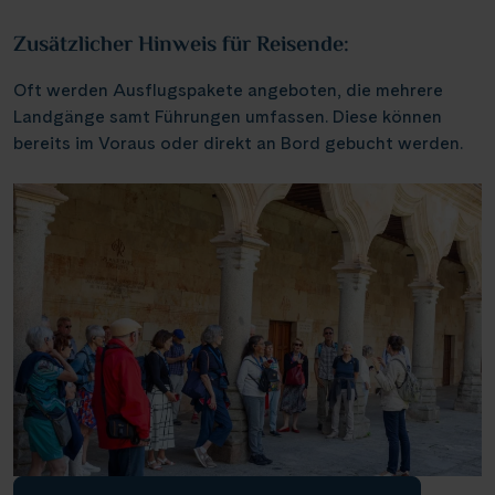
Weser, Ems & Hunte
Schloss Heidelberg
(6)
(1)
Würzburg
Zusätzlicher Hinweis für Reisende:
(2)
Weser, Ems-/ Mittellandkanal
Schloss Sanssouci
(9)
(13)
Speyer
(1)
Oft werden Ausflugspakete angeboten, die mehrere
Schloss Schönbrunn
(1)
Bonn
Landgänge samt Führungen umfassen. Diese können
(1)
Schlögener Schlinge
bereits im Voraus oder direkt an Bord gebucht werden.
(2)
St. Georgs-Arm
(1)
Stift Melk
(7)
Wasserstrassenkreuz Magdeburg
(2)
Wasserstrassenkreuz Minden
(6)