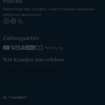
Podcast
Keine Folge des Thurgau Travel Podcasts verpassen –
Jetzt hier abonnieren!
Suchen & Buchen
Zahlungsarten
Reisezeitraum
·
Reisedauer
Alle Länder
Wie Kunden uns erleben
Alle Gewässer
Alle Schiffe
Zu Trustpilot