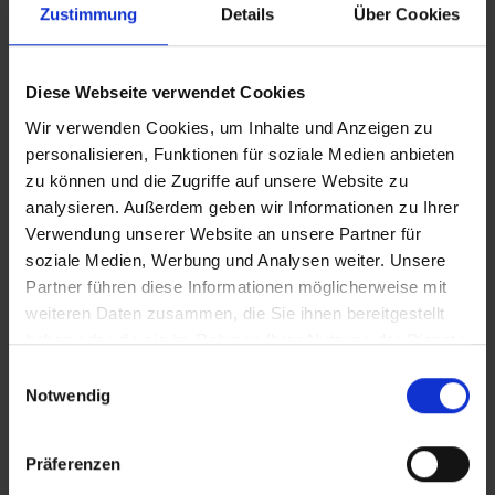
Zustimmung
Details
Über Cookies
Aktivitäten auf Flusskreuzfahrten
Mehr über Themenreisen erfahren
Diese Webseite verwendet Cookies
Wir verwenden Cookies, um Inhalte und Anzeigen zu
personalisieren, Funktionen für soziale Medien anbieten
zu können und die Zugriffe auf unsere Website zu
analysieren. Außerdem geben wir Informationen zu Ihrer
Verwendung unserer Website an unsere Partner für
soziale Medien, Werbung und Analysen weiter. Unsere
Partner führen diese Informationen möglicherweise mit
weiteren Daten zusammen, die Sie ihnen bereitgestellt
haben oder die sie im Rahmen Ihrer Nutzung der Dienste
gesammelt haben.
Einwilligungsauswahl
Notwendig
Flusskreuzfahrten Deutschland
Präferenzen
Deutschland vom Fluss aus erleben!