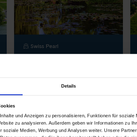
Swiss Pearl
Impressionismus entlang der
Seine
PARIS–ROUEN–HONFLEUR–
Details
PARIS
Oktober 2026
Cookies
ab 1.490 €
8 Tage
nhalte und Anzeigen zu personalisieren, Funktionen für soziale
Website zu analysieren. Außerdem geben wir Informationen zu I
Informationen
Buchen
r soziale Medien, Werbung und Analysen weiter. Unsere Partner