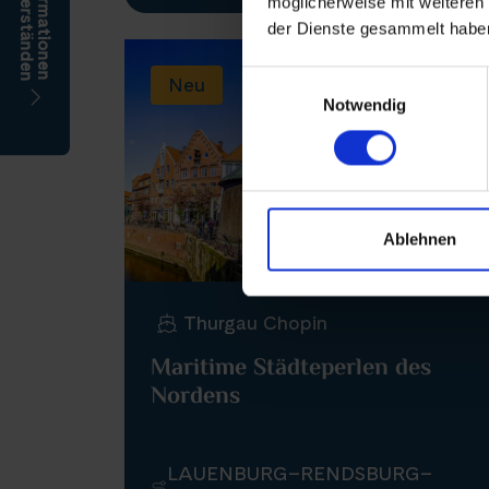
möglicherweise mit weiteren
der Dienste gesammelt habe
Einwilligungsauswahl
Neu
Notwendig
Ablehnen
Thurgau Chopin
Maritime Städteperlen des
Nordens
LAUENBURG–RENDSBURG–