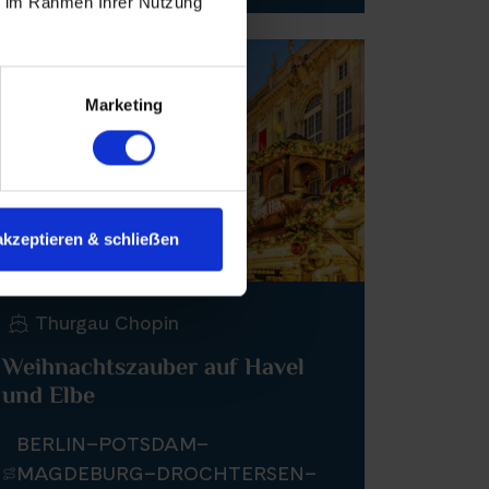
ie im Rahmen Ihrer Nutzung
Neu
Marketing
akzeptieren & schlieẞen
Thurgau Chopin
Weihnachtszauber auf Havel
und Elbe
BERLIN–POTSDAM–
MAGDEBURG–DROCHTERSEN–