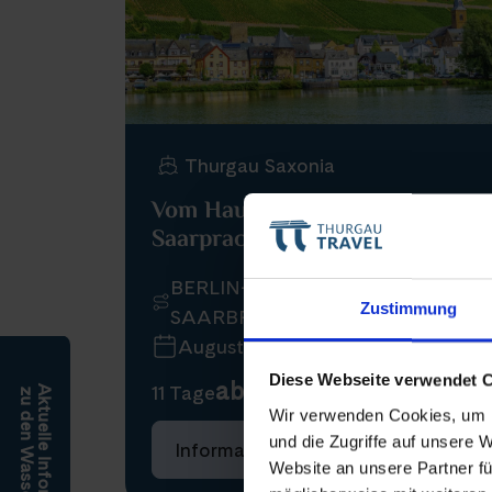
Thurgau Saxonia
Vom Hauptstadtglanz zu
Saarpracht
BERLIN–MÜNSTER–KOBLENZ–
Zustimmung
SAARBRÜCKEN
August 2026
Diese Webseite verwendet 
ab 2.670 €
11 Tage
Aktuelle Informationen
zu den Wasserständen
Wir verwenden Cookies, um I
und die Zugriffe auf unsere 
Informationen
Buchen
Website an unsere Partner fü