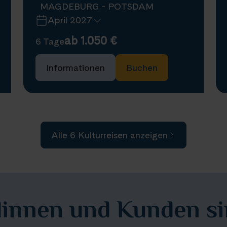
MAGDEBURG - POTSDAM
April 2027
ab 1.050 €
6 Tage
Nächste Reisedaten
Informationen
Buchen
6 April 2027
11 April 2027
Verfügbar
Auf Anfrage
Alle 6 Kulturreisen anzeigen
innen und Kunden sin