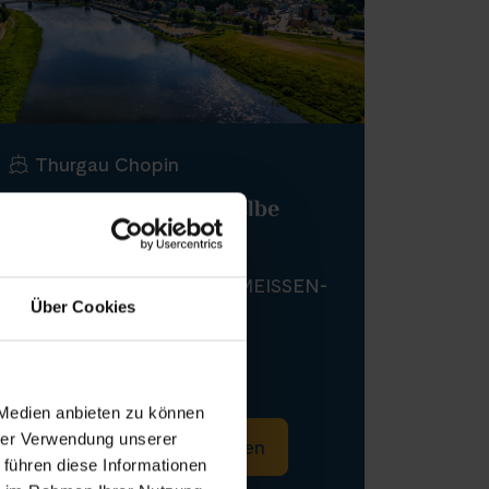
Thurgau Chopin
Frühlings-Hit auf der Elbe
BERLIN-MAGDEBURG-MEISSEN-D
Über Cookies
RESDEN
März 2027
ab 950 €
6 Tage
 Medien anbieten zu können
hrer Verwendung unserer
Informationen
Buchen
 führen diese Informationen