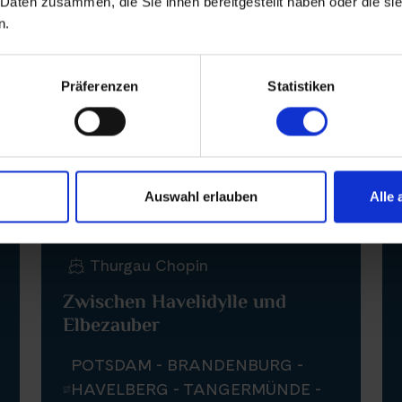
 Daten zusammen, die Sie ihnen bereitgestellt haben oder die s
n.
Kulturreise
Präferenzen
Statistiken
Auswahl erlauben
Alle 
Thurgau Chopin
Zwischen Havelidylle und
Elbezauber
POTSDAM - BRANDENBURG -
HAVELBERG - TANGERMÜNDE -