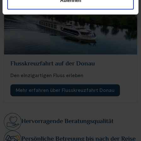
Ablehnen
Flusskreuzfahrt auf der Donau
Den einzigartigen Fluss erleben
Mehr erfahren über Flusskreuzfahrt Donau
Hervorragende Beratungsqualität
Persönliche Betreuung bis nach der Reise