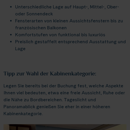
Weser, Ems & Hunte
Schloss Heidelberg
Unterschiedliche Lage auf Haupt-, Mittel-, Ober-
(6)
(1)
Würzburg
(2)
oder Sonnendeck
Weser, Ems-/ Mittellandkanal
Schloss Sanssouci
(9)
(13)
Speyer
Fensterarten von kleinen Aussichtsfenstern bis zu
(1)
Schloss Schönbrunn
französischen Balkonen
(1)
Bonn
(1)
Komfortstufen von funktional bis luxuriös
Schlögener Schlinge
(2)
Preislich gestaffelt entsprechend Ausstattung und
St. Georgs-Arm
Lage
(1)
Stift Melk
(7)
Wasserstrassenkreuz Magdeburg
(2)
Tipp zur Wahl der Kabinenkategorie:
Wasserstrassenkreuz Minden
(6)
Legen Sie bereits bei der Buchung fest, welche Aspekte
Ihnen viel bedeuten, etwa eine freie Aussicht, Ruhe oder
die Nähe zu Bordbereichen. Tageslicht und
Panoramablick genießen Sie eher in einer höheren
Kabinenkategorie.