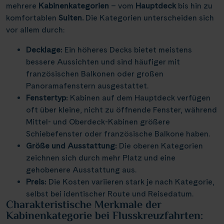
Elbe & Moldau
Kreidefelsen Rügen
(18)
(2)
mehrere
Kabinenkategorien
– vom
Hauptdeck
bis hin zu
Schottland
Naturreise
Lyon
(4)
(21)
(3)
Thurgau Avanti
Infos
(12)
komfortablen
Suiten.
Die Kategorien unterscheiden sich
Havel, Peene & Hunte
Kreidefelsen Étretat
(4)
(20)
Schweiz
Rad und Schiff
Mainz
(3)
(7)
(2)
vor allem durch:
Thurgau Chopin
(35)
Maas & IJsselmeer
Käsemarkt Alkmaar
(10)
(4)
Serbien
Rhein in Flammen
Münster
(2)
(1)
(6)
Kontakt
Thurgau Ganga Vilas
Decklage:
Ein höheres Decks bietet meistens
(9)
Main & Main-Donau-Kanal
Kölner Dom
(9)
(11)
Slowakei
Silvester
Nancy
bessere Aussichten und sind häufiger mit
(1)
(5)
(7)
Thurgau Gold
(18)
Mosel
Loreley, Romantischer Rhein
französischen Balkonen oder großen
(19)
(25)
Ungarn
Tanzreise
Nürnberg
(7)
(2)
(1)
Thurgau Prestige
Panoramafenstern ausgestattet.
(15)
Neckar
Meyer Werft Papenburg
(3)
(4)
Reisekalender
Asien
Tulpenblüte
Paris
Fenstertyp:
(5)
(24)
(8)
Kabinen auf dem Hauptdeck verfügen
Thurgau Saxonia
(26)
Oder, Ostsee, Nord-Ostsee-Kanal
Nord-Ostsee-Kanal
Reisekataloge
oft über kleine, nicht zu öffnende Fenster, während
(3)
(16)
Velo und Schiff
Passau
(1)
(2)
Voyage
Mittel- und Oberdeck-Kabinen größere
(5)
Newsletter
Oder, Ostsee, Peene
Pont d’Avignon
(5)
(2)
Weihnachten
Porto
Schiebefenster oder französische Balkone haben.
(8)
(1)
Kundenlogin
Rhein
Porta Nigra
Größe und Ausstattung:
(85)
(11)
Die oberen Kategorien
Agenturbereich
Potsdam
(1)
zeichnen sich durch mehr Platz und eine
Rhône & Saône
Reichsburg Cochem
(5)
(11)
Saarbrücken
gehobenere Ausstattung aus.
(5)
Saar
Saarschleife
Preis:
(9)
Die Kosten variieren stark je nach Kategorie,
(10)
Stralsund
(4)
selbst bei identischer Route und Reisedatum.
|
WhatsApp
Hotline +49 30 346 456 950
CH
FR
Seine, Oise & Schelde
Schiffshebewerk Niederfinow
(5)
(15)
Charakteristische Merkmale der
Stuttgart
(1)
Kabinenkategorie bei Flusskreuzfahrten:
Spree
Schiffshebewerk Scharnebeck
(5)
(6)
Valence
(1)