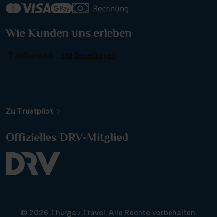
Alle Länder
Wie Kunden uns erleben
Alle Gewässer
Alle Schiffe
Zu Trustpilot
Reisethema
Offizielles DRV-Mitglied
Alle Sehenswürdigkeiten
Reiseart
© 2026 Thurgau Travel. Alle Rechte vorbehalten.