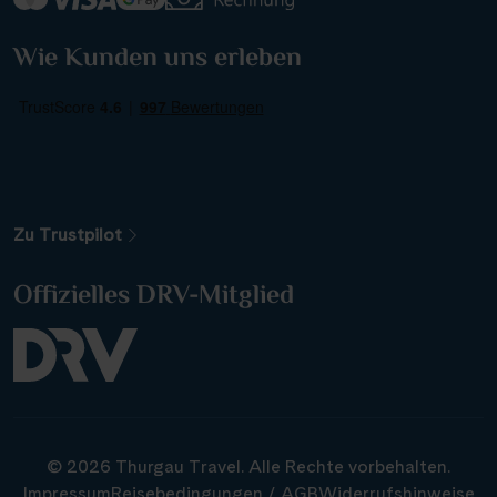
Alle Länder
Wie Kunden uns erleben
Alle Gewässer
Alle Schiffe
Zu Trustpilot
Reisethema
Offizielles DRV-Mitglied
Alle Sehenswürdigkeiten
Reiseart
© 2026 Thurgau Travel. Alle Rechte vorbehalten.
Abfahrtshafen
Impressum
Reisebedingungen / AGB
Widerrufshinweise