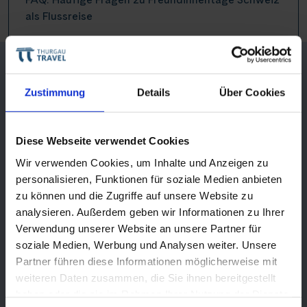
als Flussreise
Unvergessliche Erlebnisse und Genüsse:
Highlights Ihrer Freundinnen-
Zustimmung
Details
Über Cookies
Flusskreuzfahrt ab Basel
Kulinarische Genüsse
Diese Webseite verwendet Cookies
Wir verwenden Cookies, um Inhalte und Anzeigen zu
Kulinarische Höhepunkte sind ein zentraler Bestandteil
personalisieren, Funktionen für soziale Medien anbieten
unserer Flusskreuzfahrt Rhein. Lassen Sie sich von einem
zu können und die Zugriffe auf unsere Website zu
köstlichen 4-Gang-Abendessen am ersten Abend
analysieren. Außerdem geben wir Informationen zu Ihrer
verwöhnen und erleben Sie am zweiten Abend ein
Verwendung unserer Website an unsere Partner für
elegantes 6-Gänge-Gala-Dinner, das alle Sinne
soziale Medien, Werbung und Analysen weiter. Unsere
begeistert. Bei unserem reichhaltigen Brunch und
Partner führen diese Informationen möglicherweise mit
vielfältigen Frühstücksbuffet bleiben keine Wünsche
weiteren Daten zusammen, die Sie ihnen bereitgestellt
offen.
haben oder die sie im Rahmen Ihrer Nutzung der Dienste