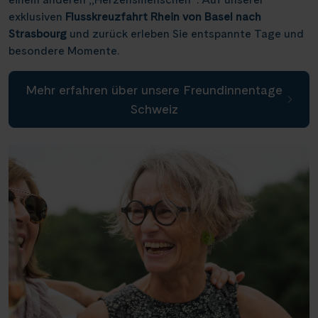
Weser, Ems & Hunte
Schloss Heidelberg
exklusiven
Flusskreuzfahrt Rhein von Basel nach
(6)
(1)
Würzburg
(2)
Strasbourg
und zurück erleben Sie entspannte Tage und
Weser, Ems-/ Mittellandkanal
Schloss Sanssouci
(9)
(13)
Speyer
besondere Momente.
(1)
Schloss Schönbrunn
(1)
Bonn
(1)
Mehr erfahren über unsere Freundinnentage
Schlögener Schlinge
(2)
Schweiz
St. Georgs-Arm
(1)
Stift Melk
(7)
Wasserstrassenkreuz Magdeburg
(2)
Wasserstrassenkreuz Minden
(6)