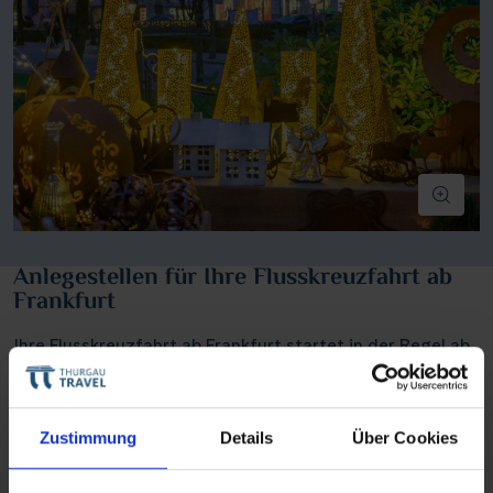
Anlegestellen für Ihre Flusskreuzfahrt ab
Frankfurt
Ihre Flusskreuzfahrt ab Frankfurt startet in der Regel ab
Nizza Werft, Untermainkai
in
60329 Frankfurt
oder
Osthafen, Lindleystrasse, 60314 Frankfurt
. Diese zentral
gelegenen Anlegeplätze ermöglichen Ihnen eine
Zustimmung
Details
Über Cookies
bequeme Anreise und einen entspannten Einstieg zu
Ihrer Flusskreuzfahrt. Ob Sie mit dem Auto oder den