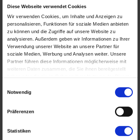
öffentlichen Verkehrsmitteln anreisen – die Anreise zu
Diese Webseite verwendet Cookies
den Anlegestellen in Frankfurt ist unkompliziert, und
Wir verwenden Cookies, um Inhalte und Anzeigen zu
Parkmöglichkeiten
sind in unmittelbarer Nähe vorhanden.
personalisieren, Funktionen für soziale Medien anbieten
zu können und die Zugriffe auf unsere Website zu
Jetzt Flusskreuzfahrt ab Frankfurt
analysieren. Außerdem geben wir Informationen zu Ihrer
entdecken
Verwendung unserer Website an unsere Partner für
soziale Medien, Werbung und Analysen weiter. Unsere
Partner führen diese Informationen möglicherweise mit
weiteren Daten zusammen, die Sie ihnen bereitgestellt
haben oder die sie im Rahmen Ihrer Nutzung der Dienste
gesammelt haben.
Einwilligungsauswahl
Notwendig
Präferenzen
Statistiken