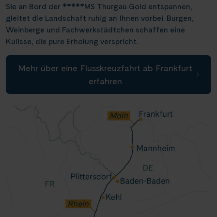
Sie an Bord der *****MS Thurgau Gold entspannen,
Weser, Ems & Hunte
Schloss Heidelberg
(6)
(1)
Würzburg
(2)
gleitet die Landschaft ruhig an Ihnen vorbei. Burgen,
Weser, Ems-/ Mittellandkanal
Schloss Sanssouci
(9)
(13)
Weinberge und Fachwerkstädtchen schaffen eine
Speyer
(1)
Kulisse, die pure Erholung verspricht.
Schloss Schönbrunn
(1)
Bonn
(1)
Schlögener Schlinge
(2)
Mehr über eine Flusskreuzfahrt ab Frankfurt
St. Georgs-Arm
erfahren
(1)
Stift Melk
(7)
Wasserstrassenkreuz Magdeburg
(2)
Wasserstrassenkreuz Minden
(6)