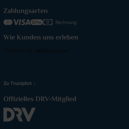
Zahlungsarten
Reisezeitraum
·
Reisedauer
Alle Länder
Wie Kunden uns erleben
Alle Gewässer
Alle Schiffe
Zu Trustpilot
Reisethema
Offizielles DRV-Mitglied
Alle Sehenswürdigkeiten