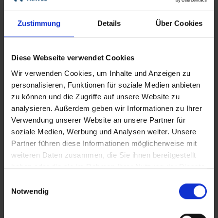
Themenreisen
Zustimmung
Details
Über Cookies
Aktivitäten auf Flusskreuzfahrten
Diese Webseite verwendet Cookies
Mehr über Themenreisen erfahren
Wir verwenden Cookies, um Inhalte und Anzeigen zu
personalisieren, Funktionen für soziale Medien anbieten
zu können und die Zugriffe auf unsere Website zu
analysieren. Außerdem geben wir Informationen zu Ihrer
Verwendung unserer Website an unsere Partner für
soziale Medien, Werbung und Analysen weiter. Unsere
Partner führen diese Informationen möglicherweise mit
weiteren Daten zusammen, die Sie ihnen bereitgestellt
haben oder die sie im Rahmen Ihrer Nutzung der Dienste
gesammelt haben.
Einwilligungsauswahl
Notwendig