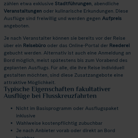
Elbe & Moldau
Kreidefelsen Rügen
(18)
(2)
zählen etwa exklusive
Stadtführungen
, abendliche
Schottland
Naturreise
Lyon
(4)
(21)
(3)
Thurgau Avanti
Infos
(12)
Veranstaltungen
oder kulinarische Erkundungen. Diese
Havel, Peene & Hunte
Kreidefelsen Étretat
(4)
(20)
Schweiz
Rad und Schiff
Mainz
(3)
(7)
(2)
Ausflüge sind freiwillig und werden gegen
Aufpreis
Thurgau Chopin
(35)
Maas & IJsselmeer
Käsemarkt Alkmaar
(10)
(4)
angeboten.
Serbien
Rhein in Flammen
Münster
(2)
(1)
(6)
Kontakt
Thurgau Ganga Vilas
(9)
Main & Main-Donau-Kanal
Kölner Dom
(9)
(11)
Slowakei
Silvester
Nancy
Je nach Veranstalter können sie bereits vor der Reise
(1)
(5)
(7)
Thurgau Gold
(18)
Mosel
Loreley, Romantischer Rhein
über ein
Reisebüro
(19)
oder das Online-Portal der
(25)
Reederei
Ungarn
Tanzreise
Nürnberg
(7)
(2)
(1)
Thurgau Prestige
gebucht werden. Alternativ ist auch eine Anmeldung an
(15)
Neckar
Meyer Werft Papenburg
(3)
(4)
Reisekalender
Asien
Tulpenblüte
Paris
Bord möglich, meist spätestens bis zum Vorabend des
(5)
(24)
(8)
Thurgau Saxonia
(26)
Oder, Ostsee, Nord-Ostsee-Kanal
Nord-Ostsee-Kanal
Reisekataloge
geplanten Ausflugs. Für alle, die ihre Reise individuell
(3)
(16)
Velo und Schiff
Passau
(1)
(2)
Voyage
gestalten möchten, sind diese Zusatzangebote eine
(5)
Newsletter
Oder, Ostsee, Peene
Pont d’Avignon
(5)
(2)
Weihnachten
Porto
attraktive Möglichkeit.
(8)
(1)
Kundenlogin
Typische Eigenschaften fakultativer
Rhein
Porta Nigra
(85)
(11)
Agenturbereich
Potsdam
(1)
Ausflüge bei Flusskreuzfahrten
Rhône & Saône
Reichsburg Cochem
(5)
(11)
Saarbrücken
(5)
Nicht im Basisprogramm oder Ausflugspaket
Saar
Saarschleife
(9)
(10)
Stralsund
inklusive
(4)
|
WhatsApp
Hotline +49 30 346 456 950
CH
FR
Seine, Oise & Schelde
Schiffshebewerk Niederfinow
Wahlweise kostenpflichtig zubuchbar
(5)
(15)
Stuttgart
(1)
Je nach Anbieter vorab oder direkt an Bord
Spree
Schiffshebewerk Scharnebeck
(5)
(6)
Valence
buchbar
(1)