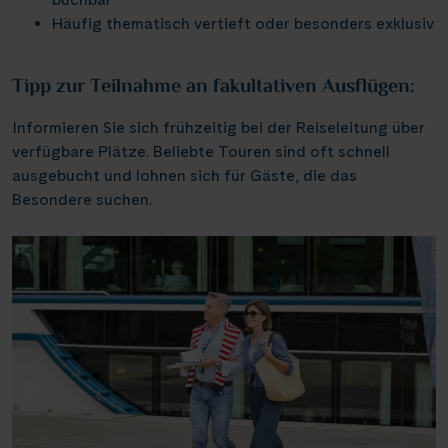
Weser, Ems & Hunte
Schloss Heidelberg
Häufig thematisch vertieft oder besonders exklusiv
(6)
(1)
Würzburg
(2)
Weser, Ems-/ Mittellandkanal
Schloss Sanssouci
(9)
(13)
Speyer
(1)
Tipp zur Teilnahme an fakultativen Ausflügen:
Schloss Schönbrunn
(1)
Bonn
(1)
Informieren Sie sich frühzeitig bei der Reiseleitung über
Schlögener Schlinge
(2)
verfügbare Plätze. Beliebte Touren sind oft schnell
St. Georgs-Arm
(1)
ausgebucht und lohnen sich für Gäste, die das
Besondere suchen.
Stift Melk
(7)
Wasserstrassenkreuz Magdeburg
(2)
Wasserstrassenkreuz Minden
(6)