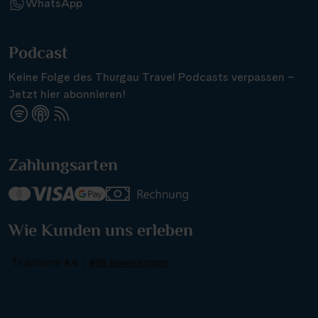
WhatsApp
Podcast
Keine Folge des Thurgau Travel Podcasts verpassen –
Jetzt hier abonnieren!
Suchen & Buchen
Zahlungsarten
Reisezeitraum
·
Reisedauer
Alle Länder
Wie Kunden uns erleben
Alle Gewässer
Alle Schiffe