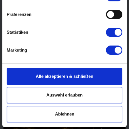
am Rhein Koblenz
BASEL–KOBLENZ (RHEIN IN FLAMMEN)–BASEL
Präferenzen
August 2027
ab 980 €
6 Tage
Statistiken
Informationen
Buchen
Marketing
Alle akzeptieren & schlieẞen
Neu
Auswahl erlauben
Ablehnen