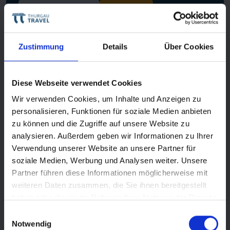
Informationen
Buchen
Zustimmung
Details
Über Cookies
Neu
Diese Webseite verwendet Cookies
Wir verwenden Cookies, um Inhalte und Anzeigen zu
personalisieren, Funktionen für soziale Medien anbieten
zu können und die Zugriffe auf unsere Website zu
analysieren. Außerdem geben wir Informationen zu Ihrer
Verwendung unserer Website an unsere Partner für
soziale Medien, Werbung und Analysen weiter. Unsere
Partner führen diese Informationen möglicherweise mit
weiteren Daten zusammen, die Sie ihnen bereitgestellt
haben oder die sie im Rahmen Ihrer Nutzung der Dienste
Edelweiss
gesammelt haben.
Einwilligungsauswahl
Rhein in Flammen: Lichter- und Farbenmeer
Notwendig