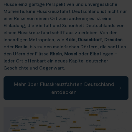
Flüsse einzigartige Perspektiven und unvergessliche
Weser, Ems & Hunte
Schloss Heidelberg
(6)
(1)
Würzburg
(2)
Momente. Eine Flusskreuzfahrt Deutschland ist nicht nur
Weser, Ems-/ Mittellandkanal
Schloss Sanssouci
(9)
(13)
eine Reise von einem Ort zum anderen; es ist eine
Speyer
(1)
Einladung, die Vielfalt und Schönheit Deutschlands von
Schloss Schönbrunn
(1)
Bonn
(1)
einem Flusskreuzfahrtschiff aus zu erleben. Von den
Schlögener Schlinge
(2)
lebendigen Metropolen, wie
Köln, Düsseldorf, Dresden
oder
Berlin
, bis zu den malerischen Dörfern, die sanft an
St. Georgs-Arm
(1)
den Ufern der Flüsse
Rhein, Mosel
oder
Elbe
liegen –
Stift Melk
(7)
jeder Ort offenbart ein neues Kapitel deutscher
Geschichte und Gegenwart.
Wasserstrassenkreuz Magdeburg
(2)
Wasserstrassenkreuz Minden
(6)
Mehr über Flusskreuzfahrten Deutschland
entdecken