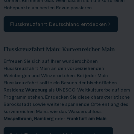
können. Bei einem Glas Wein lassen sich die kulturellen
Höhepunkte am besten Revue passieren.
Flusskreuzfahrt Deutschland entdecken
Flusskreuzfahrt Main: Kurvenreicher Main
Erfreuen Sie sich auf Ihrer wunderschönen
Flusskreuzfahrt Main an den vorbeiziehenden
Suchen & Buchen
Weinbergen und Winzerörtchen. Bei jeder Main
Flusskreuzfahrt sollte ein Besuch der bischöflichen
Residenz
Würzburg
als UNESCO-Weltkulturerbe auf dem
Reisezeitraum
·
Reisedauer
Programm stehen. Entdecken Sie diese charakteristische
Barockstadt sowie weitere spannende Orte entlang des
kurvenreichen Mains wie das Wasserschloss
Alle Länder
Mespelbrunn, Bamberg
oder
Frankfurt am Main
.
Alle Gewässer