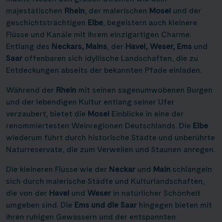
majestätischen
Rhein
, der malerischen
Mosel
und der
geschichtsträchtigen
Elbe
, begeistern auch kleinere
Flüsse und Kanäle mit ihrem einzigartigen Charme.
Entlang des
Neckars, Mains
, der
Havel, Weser, Ems
und
Saar
offenbaren sich idyllische Landschaften, die zu
Entdeckungen abseits der bekannten Pfade einladen.
Während der
Rhein
mit seinen sagenumwobenen Burgen
und der lebendigen Kultur entlang seiner Ufer
verzaubert, bietet die
Mosel
Einblicke in eine der
renommiertesten Weinregionen Deutschlands. Die
Elbe
wiederum führt durch historische Städte und unberührte
Naturreservate, die zum Verweilen und Staunen anregen.
Die kleineren Flüsse wie der
Neckar
und
Main
schlängeln
sich durch malerische Städte und Kulturlandschaften,
die von der
Havel
und
Weser
in natürlicher Schönheit
umgeben sind. Die
Ems und die Saar
hingegen bieten mit
ihren ruhigen Gewässern und der entspannten