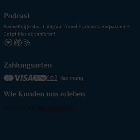
Podcast
Keine Folge des Thurgau Travel Podcasts verpassen –
Jetzt hier abonnieren!
Suchen & Buchen
Zahlungsarten
Reisezeitraum
·
Reisedauer
Alle Länder
Wie Kunden uns erleben
Alle Gewässer
Alle Schiffe