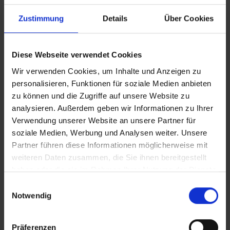
Themenreisen
Zustimmung
Details
Über Cookies
Aktivitäten auf Flusskreuzfahrten
Diese Webseite verwendet Cookies
Mehr über Themenreisen erfahren
Wir verwenden Cookies, um Inhalte und Anzeigen zu
personalisieren, Funktionen für soziale Medien anbieten
zu können und die Zugriffe auf unsere Website zu
analysieren. Außerdem geben wir Informationen zu Ihrer
Verwendung unserer Website an unsere Partner für
soziale Medien, Werbung und Analysen weiter. Unsere
Partner führen diese Informationen möglicherweise mit
weiteren Daten zusammen, die Sie ihnen bereitgestellt
haben oder die sie im Rahmen Ihrer Nutzung der Dienste
gesammelt haben.
Einwilligungsauswahl
Notwendig
Flusskreuzfahrten Deutschland
Präferenzen