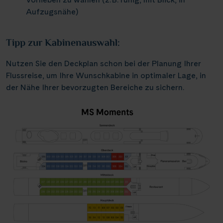
Weser, Ems & Hunte
Schloss Heidelberg
Aufzugsnähe)
(6)
(1)
Würzburg
(2)
Weser, Ems-/ Mittellandkanal
Schloss Sanssouci
(9)
(13)
Speyer
(1)
Tipp zur Kabinenauswahl:
Schloss Schönbrunn
(1)
Bonn
(1)
Nutzen Sie den Deckplan schon bei der Planung Ihrer
Schlögener Schlinge
(2)
Flussreise, um Ihre Wunschkabine in optimaler Lage, in
St. Georgs-Arm
(1)
der Nähe Ihrer bevorzugten Bereiche zu sichern.
Stift Melk
(7)
Wasserstrassenkreuz Magdeburg
(2)
Wasserstrassenkreuz Minden
(6)