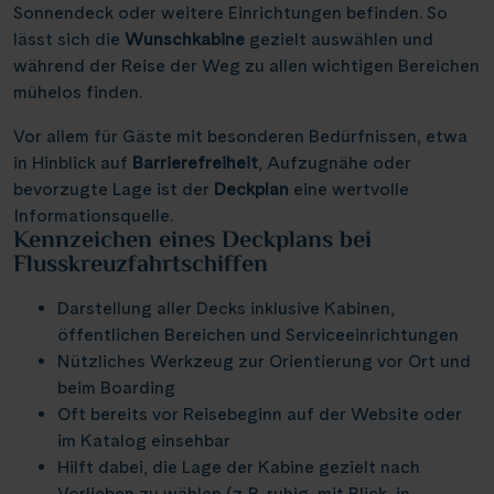
Elbe & Moldau
Kreidefelsen Rügen
(18)
(2)
Sonnendeck oder weitere Einrichtungen befinden. So
Schottland
Naturreise
Lyon
(4)
(21)
(3)
Thurgau Avanti
Infos
(12)
lässt sich die
Wunschkabine
gezielt auswählen und
Havel, Peene & Hunte
Kreidefelsen Étretat
(4)
(20)
Schweiz
Rad und Schiff
Mainz
(3)
(7)
(2)
während der Reise der Weg zu allen wichtigen Bereichen
Thurgau Chopin
(35)
Maas & IJsselmeer
Käsemarkt Alkmaar
(10)
(4)
mühelos finden.
Serbien
Rhein in Flammen
Münster
(2)
(1)
(7)
Kontakt
Thurgau Ganga Vilas
(9)
Main & Main-Donau-Kanal
Kölner Dom
(9)
(11)
Slowakei
Silvester
Nancy
Vor allem für Gäste mit besonderen Bedürfnissen, etwa
(1)
(5)
(7)
Thurgau Gold
(18)
Mosel
Loreley, Romantischer Rhein
in Hinblick auf
(19)
Barrierefreiheit
, Aufzugnähe oder
(26)
Ungarn
Tanzreise
Nürnberg
(7)
(2)
(1)
Thurgau Prestige
bevorzugte Lage ist der
(15)
Deckplan
eine wertvolle
Neckar
Meyer Werft Papenburg
(3)
(4)
Reisekalender
Asien
Tulpenblüte
Paris
Informationsquelle.
(5)
(24)
(9)
Thurgau Saxonia
(26)
Kennzeichen eines Deckplans bei
Oder, Ostsee, Nord-Ostsee-Kanal
Nord-Ostsee-Kanal
Reisekataloge
(3)
(16)
Velo und Schiff
Passau
(1)
(2)
Flusskreuzfahrtschiffen
Voyage
(5)
Newsletter
Oder, Ostsee, Peene
Pont d’Avignon
(5)
(2)
Weihnachten
Porto
(8)
(1)
Kundenlogin
Darstellung aller Decks inklusive Kabinen,
Rhein
Porta Nigra
(86)
(11)
Agenturbereich
Potsdam
öffentlichen Bereichen und Serviceeinrichtungen
(1)
Rhône & Saône
Reichsburg Cochem
Nützliches Werkzeug zur Orientierung vor Ort und
(5)
(11)
Saarbrücken
(5)
beim Boarding
Saar
Saarschleife
(9)
(10)
Stralsund
Oft bereits vor Reisebeginn auf der Website oder
(4)
|
WhatsApp
Hotline +49 30 346 456 950
CH
FR
Seine, Oise & Schelde
Schiffshebewerk Niederfinow
im Katalog einsehbar
(5)
(15)
Stuttgart
(1)
Hilft dabei, die Lage der Kabine gezielt nach
Spree
Schiffshebewerk Scharnebeck
(5)
(6)
Valence
Vorlieben zu wählen (z. B. ruhig, mit Blick, in
(1)