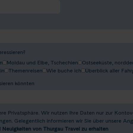
ressieren?
en
Moldau und Elbe, Tschechien
Ostseeküste, nordde
in
Themenreisen
Wie buche ich
Überblick aller Fah
sieren könnten
hre Privatsphäre. Wir nutzen Ihre Daten nur zur Konto
ngen. Gelegentlich informieren wir Sie über unsere An
 Neuigkeiten von Thurgau Travel zu erhalten