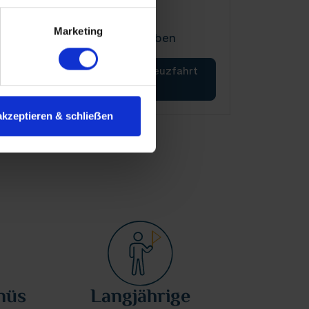
Donau
Marketing
Den einzigartigen Fluss erleben
Mehr erfahren über Flusskreuzfahrt
Donau
akzeptieren & schlieẞen
nüs
Langjährige