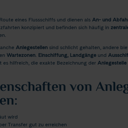
Route eines Flussschiffs und dienen als
An- und Abfah
uzfahrten konzipiert und befinden sich häufig in
zentral
en.
 Manche
Anlegestellen
sind schlicht gehalten, andere bi
ten
Wartezonen
.
Einschiffung, Landgänge
und
Ausschi
st es hilfreich, die exakte Bezeichnung der
Anlegestelle
enschaften von Anleg
en:
äut wird
per Transfer gut zu erreichen