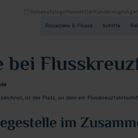
Reisekataloge
Newsletter
Kundenlogin
Agen
Reiseziele & Flüsse
Schiffe
Re
e bei Flusskreuz
nde
zeichnet, ist der Platz, an dem ein Flusskreuzfahrtsch
nlegestelle im Zusam