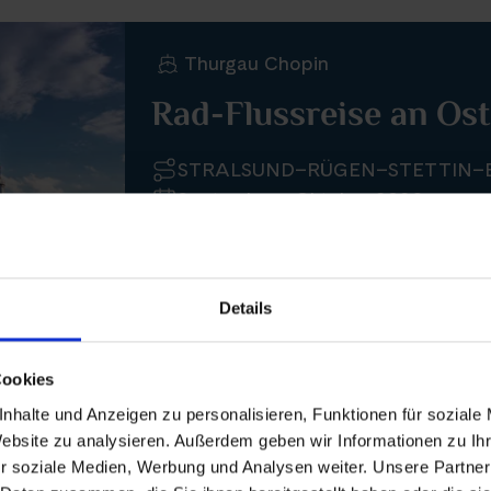
Thurgau Chopin
Rad-Flussreise an Os
STRALSUND–RÜGEN–STETTIN–
September - Oktober 2026
Nächste Reisedaten
Details
19. September 2026
3. Okto
26. September 2026
10. Okt
Cookies
nhalte und Anzeigen zu personalisieren, Funktionen für soziale
ab 2.070 €
8 Tage
Website zu analysieren. Außerdem geben wir Informationen zu I
r soziale Medien, Werbung und Analysen weiter. Unsere Partner