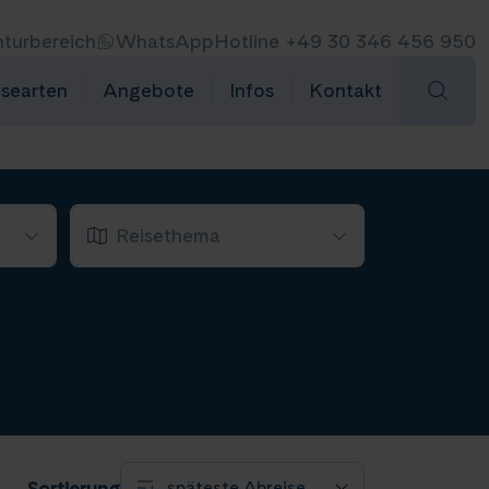
turbereich
WhatsApp
Hotline +49 30 346 456 950
isearten
Angebote
Infos
Kontakt
Reisethema
 Bellucci
(14)
Kulturreise
(1)
pirit
(9)
e
Naturreise
(1)
(7)
 Discovery
(10)
Rad und Schiff
(2)
 Star
(3)
u Avanti
(13)
u Ganga Vilas
(10)
Sortierung
u Prestige