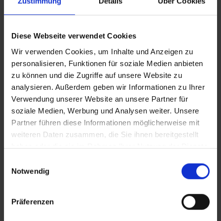
Zustimmung
Details
Über Cookies
Diese Webseite verwendet Cookies
Wir verwenden Cookies, um Inhalte und Anzeigen zu
personalisieren, Funktionen für soziale Medien anbieten
zu können und die Zugriffe auf unsere Website zu
Edelweiss
analysieren. Außerdem geben wir Informationen zu Ihrer
Schlagerreise ganz in Weiss
Verwendung unserer Website an unsere Partner für
soziale Medien, Werbung und Analysen weiter. Unsere
BASEL–STRASBOURG–BASEL
Partner führen diese Informationen möglicherweise mit
Oktober 2026
weiteren Daten zusammen, die Sie ihnen bereitgestellt
haben oder die sie im Rahmen Ihrer Nutzung der Dienste
gesammelt haben.
Nächste Reisedaten
Einwilligungsauswahl
Notwendig
8. Oktober 2026
10. Oktober 2026
Präferenzen