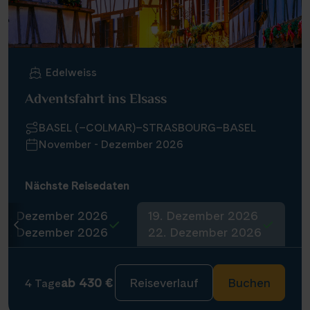
Edelweiss
Adventsfahrt ins Elsass
BASEL (–COLMAR)–STRASBOURG–BASEL
November - Dezember 2026
Nächste Reisedaten
16. Dezember 2026
19. Dezember 2026
19. Dezember 2026
22. Dezember 2026
ab 430 €
Reiseverlauf
Buchen
4 Tage