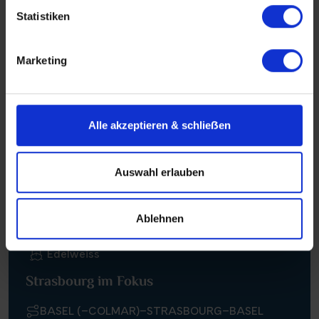
ab 790 €
Reiseverlauf
Buchen
3 Tage
Statistiken
Marketing
Flussreise
Alle akzeptieren & schlieẞen
Auswahl erlauben
Ablehnen
Edelweiss
Strasbourg im Fokus
BASEL (–COLMAR)–STRASBOURG–BASEL