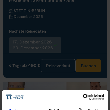
Festlicher Advent auf der Oder
STETTIN-BERLIN
Dezember 2026
Nächste Reisedaten
17. Dezember 2026
20. Dezember 2026
ab 490 €
Reiseverlauf
Buchen
4 Tage
Neu